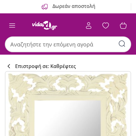
Προηγούμενο
Επόμενο
Δωρεάν αποστολή
Επιστροφή σε: Καθρέφτες
Συλλογή κουζί
#sharemevidaxl