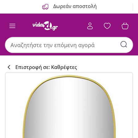
Προηγούμενο
Επόμενο
Δωρεάν αποστολή
Επιστροφή σε: Καθρέφτες
Συλλογή κουζί
#sharemevidaxl