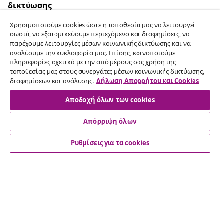
δικτύωσης
Χρησιμοποιούμε cookies ώστε η τοποθεσία μας να λειτουργεί
σωστά, να εξατομικεύουμε περιεχόμενο και διαφημίσεις, να
παρέχουμε λειτουργίες μέσων κοινωνικής δικτύωσης και να
Υπαναχώρηση από τη σύμβαση
αναλύουμε την κυκλοφορία μας. Επίσης, κοινοποιούμε
πληροφορίες σχετικά με την από μέρους σας χρήση της
Υποβάλετε αίτημα υπαναχώρησης για την
τοποθεσίας μας στους συνεργάτες μέσων κοινωνικής δικτύωσης,
παραγγελία σας.
διαφημίσεων και ανάλυσης.
Δήλωση Απορρήτου και Cookies
Αποδοχή όλων των cookies
Υπαναχώρηση από τη σύμβαση
Απόρριψη όλων
Ρυθμίσεις για τα cookies
Εξυπηρέτηση πελατών
Επιχείρηση
vidaXL