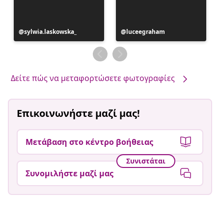
Η
sylwia.laskowska_
Η
luceegraham
ανάρτηση
ανάρτηση
δημοσιεύθηκε
δημοσιεύθηκε
από
από
Δείτε πώς να μεταφορτώσετε φωτογραφίες
Επικοινωνήστε μαζί μας!
Μετάβαση στο κέντρο βοήθειας
Συνιστάται
Συνομιλήστε μαζί μας