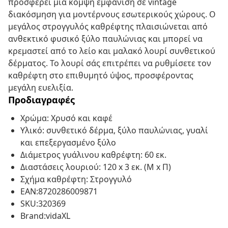
προσφέρει μια κομψή εμφάνιση σε vintage
διακόσμηση για μοντέρνους εσωτερικούς χώρους. Ο
μεγάλος στρογγυλός καθρέφτης πλαισιώνεται από
ανθεκτικό φυσικό ξύλο παυλώνιας και μπορεί να
κρεμαστεί από το λείο και μαλακό λουρί συνθετικού
δέρματος. Το λουρί σάς επιτρέπει να ρυθμίσετε τον
καθρέφτη στο επιθυμητό ύψος, προσφέροντας
μεγάλη ευελιξία.
Προδιαγραφές
Χρώμα: Χρυσό και καφέ
Υλικό: συνθετικό δέρμα, ξύλο παυλώνιας, γυαλί
και επεξεργασμένο ξύλο
Διάμετρος γυάλινου καθρέφτη: 60 εκ.
Διαστάσεις λουριού: 120 x 3 εκ. (Μ x Π)
Σχήμα καθρέφτη: Στρογγυλό
EAN:8720286009871
SKU:320369
Brand:vidaXL