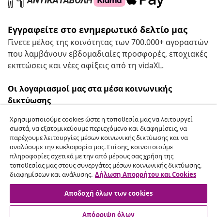
Εγγραφείτε στο ενημερωτικό δελτίο μας
Γίνετε μέλος της κοινότητας των 700.000+ αγοραστών
που λαμβάνουν εβδομαδιαίες προσφορές, εποχιακές
εκπτώσεις και νέες αφίξεις από τη vidaXL.
Οι λογαριασμοί μας στα μέσα κοινωνικής
δικτύωσης
Χρησιμοποιούμε cookies ώστε η τοποθεσία μας να λειτουργεί
σωστά, να εξατομικεύουμε περιεχόμενο και διαφημίσεις, να
παρέχουμε λειτουργίες μέσων κοινωνικής δικτύωσης και να
Υπαναχώρηση από τη σύμβαση
αναλύουμε την κυκλοφορία μας. Επίσης, κοινοποιούμε
πληροφορίες σχετικά με την από μέρους σας χρήση της
Υποβάλετε αίτημα υπαναχώρησης για την
τοποθεσίας μας στους συνεργάτες μέσων κοινωνικής δικτύωσης,
παραγγελία σας.
διαφημίσεων και ανάλυσης.
Δήλωση Απορρήτου και Cookies
Αποδοχή όλων των cookies
Υπαναχώρηση από τη σύμβαση
Απόρριψη όλων