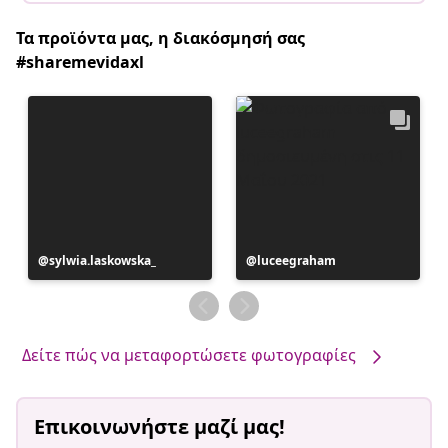
Τα προϊόντα μας, η διακόσμησή σας
#sharemevidaxl
Η
sylwia.laskowska_
Η
luceegraham
ανάρτηση
ανάρτηση
δημοσιεύθηκε
δημοσιεύθηκε
από
από
Δείτε πώς να μεταφορτώσετε φωτογραφίες
Επικοινωνήστε μαζί μας!