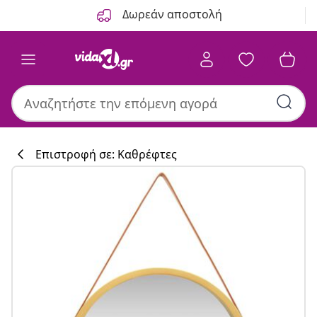
Προηγούμενο
Επόμενο
Δωρεάν αποστολή
Επιστροφή σε: Καθρέφτες
Συλλογή κουζί
#sharemevidaxl