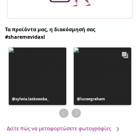
Τα προϊόντα μας, η διακόσμησή σας
#sharemevidaxl
Η
sylwia.laskowska_
Η
luceegraham
ανάρτηση
ανάρτηση
δημοσιεύθηκε
δημοσιεύθηκε
από
από
Δείτε πώς να μεταφορτώσετε φωτογραφίες