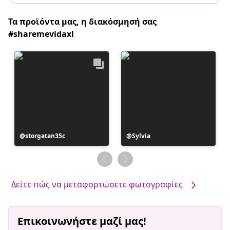
Τα προϊόντα μας, η διακόσμησή σας
#sharemevidaxl
Η
storgatan35c
Η
Sylvia
ανάρτηση
ανάρτηση
δημοσιεύθηκε
δημοσιεύθηκε
από
από
Δείτε πώς να μεταφορτώσετε φωτογραφίες
Επικοινωνήστε μαζί μας!