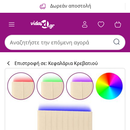
Προηγούμενο
Επόμενο
Δωρεάν αποστολή
Επιστροφή σε: Κεφαλάρια Κρεβατιού
Συλλογή κουζί
#sharemevidaxl