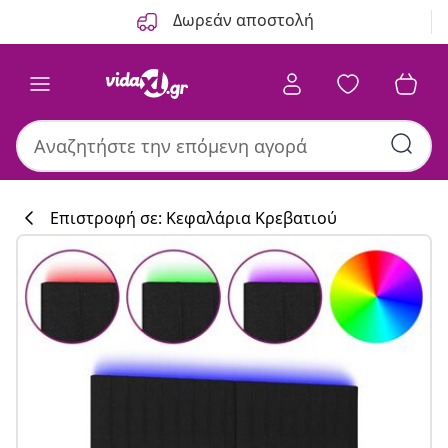
Προηγούμενο
Επόμενο
Δωρεάν αποστολή
Επιστροφή σε: Κεφαλάρια Κρεβατιού
Συλλογή κουζί
#sharemevidaxl