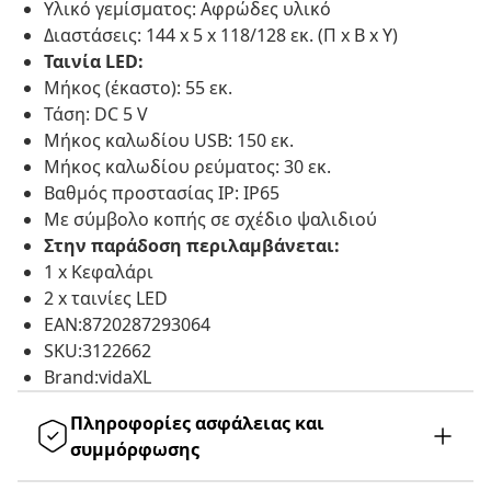
Υλικό γεμίσματος: Αφρώδες υλικό
Διαστάσεις: 144 x 5 x 118/128 εκ. (Π x Β x Υ)
Ταινία LED:
Μήκος (έκαστο): 55 εκ.
Τάση: DC 5 V
Μήκος καλωδίου USB: 150 εκ.
Μήκος καλωδίου ρεύματος: 30 εκ.
Βαθμός προστασίας IP: IP65
Με σύμβολο κοπής σε σχέδιο ψαλιδιού
Στην παράδοση περιλαμβάνεται:
1 x Κεφαλάρι
2 x ταινίες LED
EAN:8720287293064
SKU:3122662
Brand:vidaXL
Πληροφορίες ασφάλειας και
συμμόρφωσης