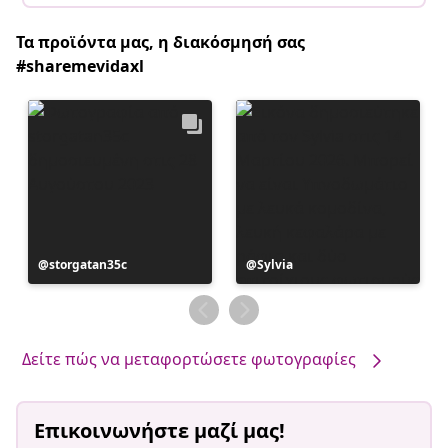
Τα προϊόντα μας, η διακόσμησή σας
#sharemevidaxl
Η
storgatan35c
Η
Sylvia
ανάρτηση
ανάρτηση
δημοσιεύθηκε
δημοσιεύθηκε
από
από
Δείτε πώς να μεταφορτώσετε φωτογραφίες
Επικοινωνήστε μαζί μας!