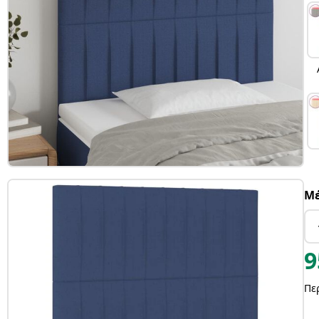
Μέ
9
Πε