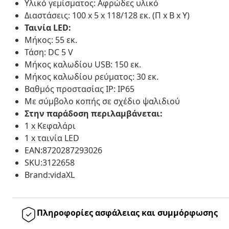
Υλικό γεμίσματος: Αφρώδες υλικό
Διαστάσεις: 100 x 5 x 118/128 εκ. (Π x Β x Υ)
Ταινία LED:
Μήκος: 55 εκ.
Τάση: DC 5 V
Μήκος καλωδίου USB: 150 εκ.
Μήκος καλωδίου ρεύματος: 30 εκ.
Βαθμός προστασίας IP: IP65
Με σύμβολο κοπής σε σχέδιο ψαλιδιού
Στην παράδοση περιλαμβάνεται:
1 x Κεφαλάρι
1 x ταινία LED
EAN:8720287293026
SKU:3122658
Brand:vidaXL
Πληροφορίες ασφάλειας και συμμόρφωσης