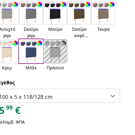
Ανοιχτό
Σκούρο
Μαύρο
Σκούρο
Taupe
γκρι
γκρι
καφέ
Σκούρο
καφέ
Κρεμ
Μπλε
Πράσινο
γεθος
100 x 5 x 118/128 cm
99
5
€
ριλαμβ. ΦΠΑ