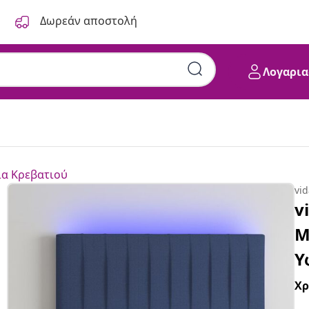
Δωρεάν αποστολή
Λογαρια
α Κρεβατιού
vi
v
Μ
Υ
Χ