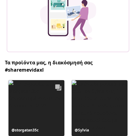
Τα προϊόντα μας, η διακόσμησή σας
#sharemevidaxl
Η
storgatan35c
Η
Sylvia
ανάρτηση
ανάρτηση