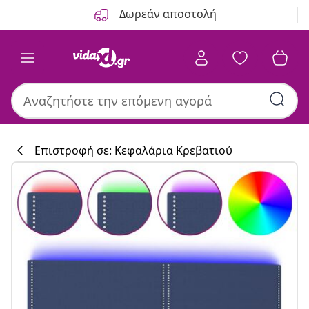
Προηγούμενο
Επόμενο
Δωρεάν αποστολή
Επιστροφή σε: Κεφαλάρια Κρεβατιού
Συλλογή κουζί
#sharemevidaxl