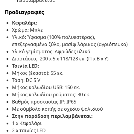
περιλαμβάνεται.
Προδιαγραφές
Κεφαλάρι:
Χρώμα: Μπλε
Υλικό: Ύφασμα (100% πολυεστέρας),
επεξεργασμένο ξύλο, μασίφ λάρικας (αγριόπευκο)
Υλικό γεμίσματος: Αφρώδες υλικό
Διαστάσεις: 200 x 5 x 118/128 εκ. (Π x Β x Υ)
Ταινία LED:
Μήκος (έκαστο): 55 εκ.
Τάση: DC 5 V
Μήκος καλωδίου USB: 150 εκ.
Μήκος καλωδίου ρεύματος: 30 εκ.
Βαθμός προστασίας IP: IP65
Με σύμβολο κοπής σε σχέδιο ψαλιδιού
Στην παράδοση περιλαμβάνεται:
1 x Κεφαλάρι
2 x ταινίες LED