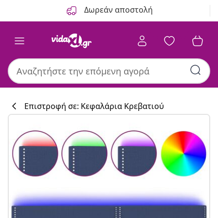
Προηγούμενο
Επόμενο
Δωρεάν αποστολή
Επιστροφή σε: Κεφαλάρια Κρεβατιού
Συλλογή κουζί
#sharemevidaxl