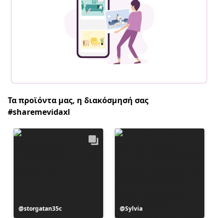
Τα προϊόντα μας, η διακόσμησή σας
#sharemevidaxl
Η
storgatan35c
Η
Sylvia
ανάρτηση
ανάρτηση