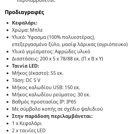
περιλαμβάνεται.
Προδιαγραφές
Κεφαλάρι:
Χρώμα: Μπλε
Υλικό: Ύφασμα (100% πολυεστέρας),
επεξεργασμένο ξύλο, μασίφ λάρικας (αγριόπευκο)
Υλικό γεμίσματος: Αφρώδες υλικό
Διαστάσεις: 200 x 5 x 78/88 εκ. (Π x Β x Υ)
Ταινία LED:
Μήκος (έκαστο): 55 εκ.
Τάση: DC 5 V
Μήκος καλωδίου USB: 150 εκ.
Μήκος καλωδίου ρεύματος: 30 εκ.
Βαθμός προστασίας IP: IP65
Με σύμβολο κοπής σε σχέδιο ψαλιδιού
Στην παράδοση περιλαμβάνεται:
1 x Κεφαλάρι
2 x ταινίες LED