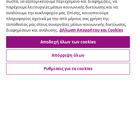
σωστά, να εξατομικεύουμε περιεχόμενο και διαφημίσεις, να
παρέχουμε λειτουργίες μέσων κοινωνικής δικτύωσης και να
Υπαναχώρηση από τη σύμβαση
αναλύουμε την κυκλοφορία μας. Επίσης, κοινοποιούμε
πληροφορίες σχετικά με την από μέρους σας χρήση της
Υποβάλετε αίτημα υπαναχώρησης για την
τοποθεσίας μας στους συνεργάτες μέσων κοινωνικής δικτύωσης,
παραγγελία σας.
διαφημίσεων και ανάλυσης.
Δήλωση Απορρήτου και Cookies
Αποδοχή όλων των cookies
Υπαναχώρηση από τη σύμβαση
Απόρριψη όλων
Ρυθμίσεις για τα cookies
Εξυπηρέτηση πελατών
Επιχείρηση
vidaXL
Ανακαλύψτε περισσότερα