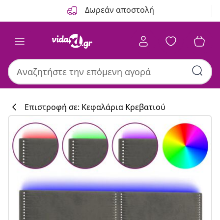
Προηγούμενο
Επόμενο
Δωρεάν αποστολή
Επιστροφή σε: Κεφαλάρια Κρεβατιού
Συλλογή κουζί
#sharemevidaxl