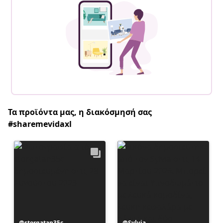
Τα προϊόντα μας, η διακόσμησή σας
#sharemevidaxl
Η
storgatan35c
Η
Sylvia