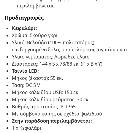
περιλαμβάνεται.
Προδιαγραφές
Κεφαλάρι:
Χρώμα: Σκούρο γκρι
Υλικό: Βελούδο (100% πολυεστέρας),
επεξεργασμένο ξύλο, μασίφ λάρικας (αγριόπευκο)
Υλικό γεμίσματος: Αφρώδες υλικό
Διαστάσεις: 144 x 5 x 78/88 εκ. (Π x Β x Υ)
Ταινία LED:
Μήκος (έκαστο): 55 εκ.
Τάση: DC 5 V
Μήκος καλωδίου USB: 150 εκ.
Μήκος καλωδίου ρεύματος: 30 εκ.
Βαθμός προστασίας IP: IP65
Με σύμβολο κοπής σε σχέδιο ψαλιδιού
Στην παράδοση περιλαμβάνεται:
1 x Κεφαλάρι