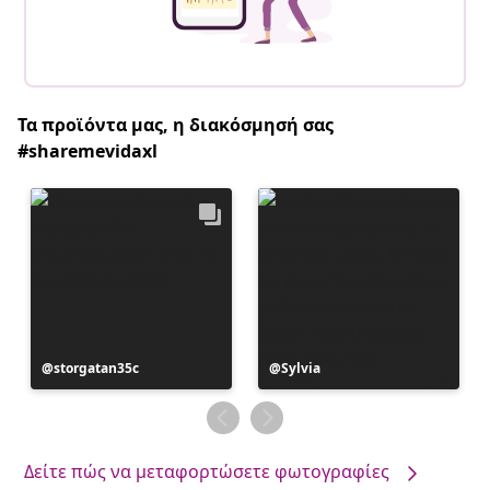
Τα προϊόντα μας, η διακόσμησή σας
#sharemevidaxl
Η
storgatan35c
Η
Sylvia
ανάρτηση
ανάρτηση
δημοσιεύθηκε
δημοσιεύθηκε
από
από
Δείτε πώς να μεταφορτώσετε φωτογραφίες