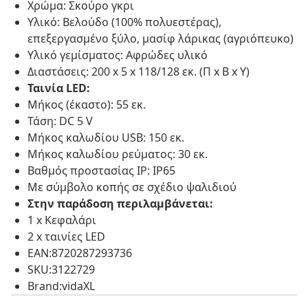
Χρώμα: Σκούρο γκρι
Υλικό: Βελούδο (100% πολυεστέρας),
επεξεργασμένο ξύλο, μασίφ λάρικας (αγριόπευκο)
Υλικό γεμίσματος: Αφρώδες υλικό
Διαστάσεις: 200 x 5 x 118/128 εκ. (Π x Β x Υ)
Ταινία LED:
Μήκος (έκαστο): 55 εκ.
Τάση: DC 5 V
Μήκος καλωδίου USB: 150 εκ.
Μήκος καλωδίου ρεύματος: 30 εκ.
Βαθμός προστασίας IP: IP65
Με σύμβολο κοπής σε σχέδιο ψαλιδιού
Στην παράδοση περιλαμβάνεται:
1 x Κεφαλάρι
2 x ταινίες LED
EAN:8720287293736
SKU:3122729
Brand:vidaXL