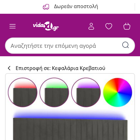
Προηγούμενο
Επόμενο
Δωρεάν αποστολή
Επιστροφή σε: Κεφαλάρια Κρεβατιού
Συλλογή κουζί
#sharemevidaxl