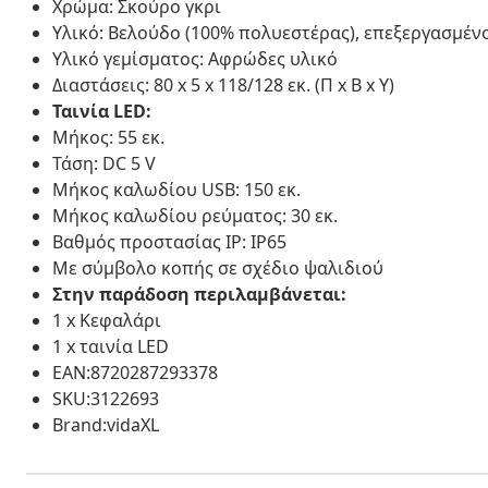
Χρώμα: Σκούρο γκρι
Υλικό: Βελούδο (100% πολυεστέρας), επεξεργασμένο
Υλικό γεμίσματος: Αφρώδες υλικό
Διαστάσεις: 80 x 5 x 118/128 εκ. (Π x Β x Υ)
Ταινία LED:
Μήκος: 55 εκ.
Τάση: DC 5 V
Μήκος καλωδίου USB: 150 εκ.
Μήκος καλωδίου ρεύματος: 30 εκ.
Βαθμός προστασίας IP: IP65
Με σύμβολο κοπής σε σχέδιο ψαλιδιού
Στην παράδοση περιλαμβάνεται:
1 x Κεφαλάρι
1 x ταινία LED
EAN:8720287293378
SKU:3122693
Brand:vidaXL