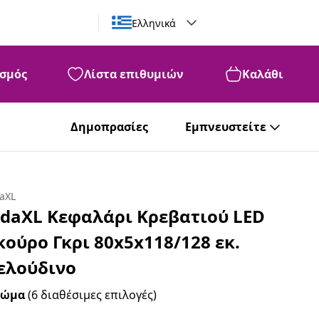
Ελληνικά
σμός
Λίστα επιθυμιών
Καλάθι
Δημοπρασίες
Εμπνευστείτε
daXL
idaXL Κεφαλάρι Κρεβατιού LED
κούρο Γκρι 80x5x118/128 εκ.
ελούδινο
ρώμα
(6 διαθέσιμες επιλογές)