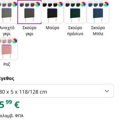
Ανοιχτό
Σκούρο
Μαύρο
Σκούρο
Σκούρο
γκρι
γκρι
πράσινο
Μπλε
Ροζ
γεθος
80 x 5 x 118/128 cm
99
5
€
ριλαμβ. ΦΠΑ