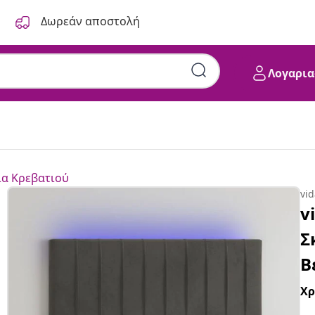
Δωρεάν αποστολή
Λογαρια
α Κρεβατιού
vi
v
Σ
Β
Χ