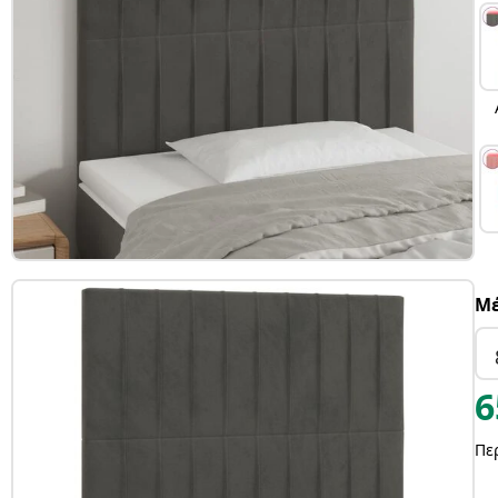
Μέ
6
Πε