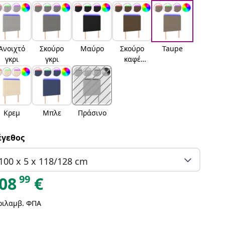
Ανοιχτό
Σκούρο
Μαύρο
Σκούρο
Taupe
γκρι
γκρι
καφέ
Σκούρο
καφέ
Κρεμ
Μπλε
Πράσινο
γεθος
100 x 5 x 118/128 cm
99
08
€
ριλαμβ. ΦΠΑ