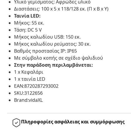
Υλικό γεμίσματος: Αφρώδες υλικό
Διαστάσεις: 100 x 5 x 118/128 εκ. (Π x Β x Υ)
Ταινία LED:
Μήκος: 55 εκ.
Τάση: DC 5 V
Μήκος καλωδίου USB: 150 εκ.
Μήκος καλωδίου ρεύματος: 30 εκ.
Βαθμός προστασίας IP: IP65
Με σύμβολο κοπής σε σχέδιο ψαλιδιού
Στην παράδοση περιλαμβάνεται:
1 x Κεφαλάρι
1 x ταινία LED
EAN:8720287293002
SKU:3122656
Brand:vidaXL
Πληροφορίες ασφάλειας και συμμόρφωσης