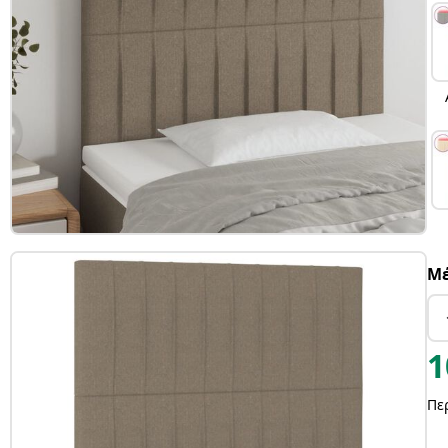
Μέ
1
Πε