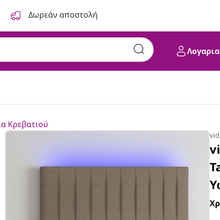
Δωρεάν αποστολή
Λογαρια
α Κρεβατιού
vi
v
T
Υ
Χ