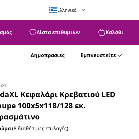
Ελληνικά
σμός
Λίστα επιθυμιών
Καλάθι
Δημοπρασίες
Εμπνευστείτε
daXL
idaXL Κεφαλάρι Κρεβατιού LED
aupe 100x5x118/128 εκ.
φασμάτινο
ρώμα
(8 διαθέσιμες επιλογές)