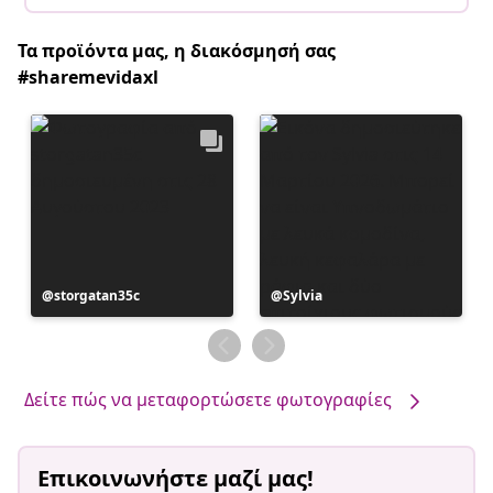
Τα προϊόντα μας, η διακόσμησή σας
#sharemevidaxl
Η
storgatan35c
Η
Sylvia
ανάρτηση
ανάρτηση
δημοσιεύθηκε
δημοσιεύθηκε
από
από
Δείτε πώς να μεταφορτώσετε φωτογραφίες
Επικοινωνήστε μαζί μας!