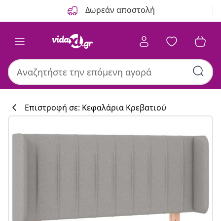
Προηγούμενο
Επόμενο
Δωρεάν αποστολή
Επιστροφή σε: Κεφαλάρια Κρεβατιού
Συλλογή κουζί
#sharemevidaxl