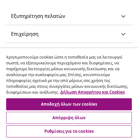
Εξυπηρέτηση πελατών
Επιχείρηση
vidaXL
Χρησιμοποιούμε cookies ώστε η τοποθεσία μας να λειτουργεί
σωστά, να εξατομικεύουμε περιεχόμενο και διαφημίσεις, να
παρέχουμε λειτουργίες μέσων κοινωνικής δικτύωσης και να
Ανακαλύψτε περισσότερα
αναλύουμε την κυκλοφορία μας. Επίσης, κοινοποιούμε
πληροφορίες σχετικά με την από μέρους σας χρήση της
τοποθεσίας μας στους συνεργάτες μέσων κοινωνικής δικτύωσης,
διαφημίσεων και ανάλυσης.
Δήλωση Απορρήτου και Cookies
Αποδοχή όλων των cookies
Απόρριψη όλων
© 2008-2026 vidaXL Ο ιστότοπος www.vidaxl.gr αποτελεί
ιδιοκτησία της vidaXL Marketplace International B.V.
Ρυθμίσεις για τα cookies