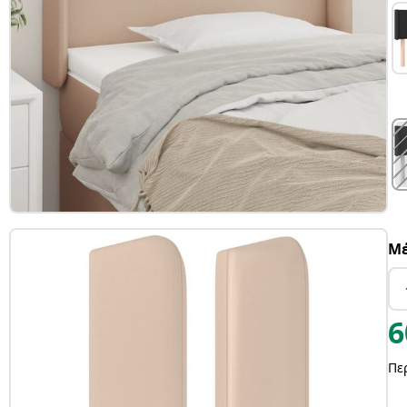
Μέ
6
Πε