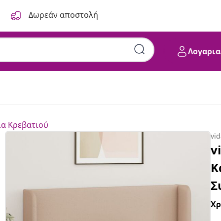
Δωρεάν αποστολή
Λογαρια
α Κρεβατιού
vi
v
Κ
Σ
Χ