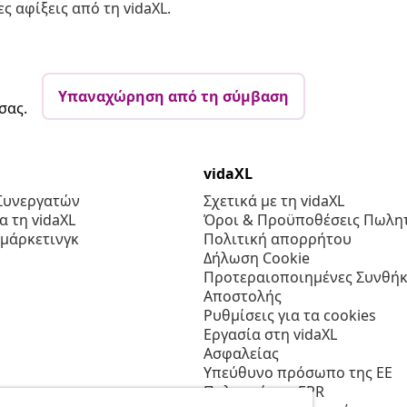
ς αφίξεις από τη vidaXL.
Υπαναχώρηση από τη σύμβαση
σας.
vidaXL
Συνεργατών
Σχετικά με τη vidaXL
 τη vidaXL
Όροι & Προϋποθέσεις Πωλητ
 μάρκετινγκ
Πολιτική απορρήτου
Δήλωση Cookie
Προτεραιοποιημένες Συνθήκ
Αποστολής
Ρυθμίσεις για τα cookies
Εργασία στη vidaXL
Ασφαλείας
Υπεύθυνο πρόσωπο της ΕΕ
Πολιτική της EPR