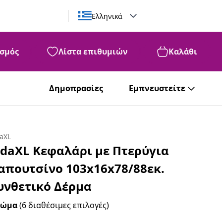
Ελληνικά
σμός
Λίστα επιθυμιών
Καλάθι
Δημοπρασίες
Εμπνευστείτε
daXL
idaXL Κεφαλάρι με Πτερύγια
απουτσίνο 103x16x78/88εκ.
υνθετικό Δέρμα
ρώμα
(6 διαθέσιμες επιλογές)