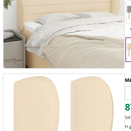
Μέ
8
94
Η 