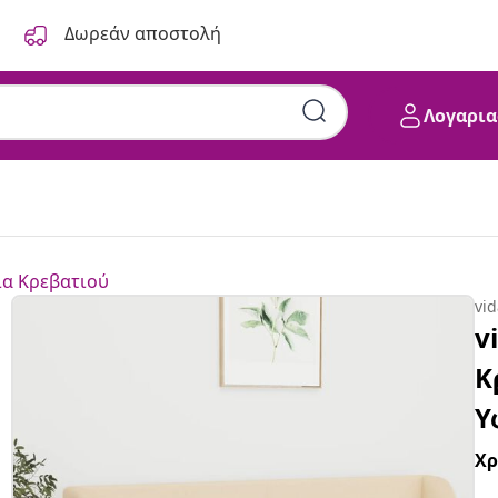
Δωρεάν αποστολή
Λογαρια
α Κρεβατιού
vi
v
Κ
Υ
Χ