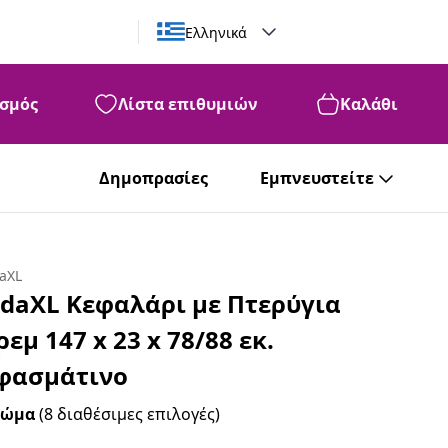
Ελληνικά
σμός
Λίστα επιθυμιών
Καλάθι
Δημοπρασίες
Εμπνευστείτε
daXL
idaXL Κεφαλάρι με Πτερύγια
ρεμ 147 x 23 x 78/88 εκ.
φασμάτινο
ρώμα
(8 διαθέσιμες επιλογές)