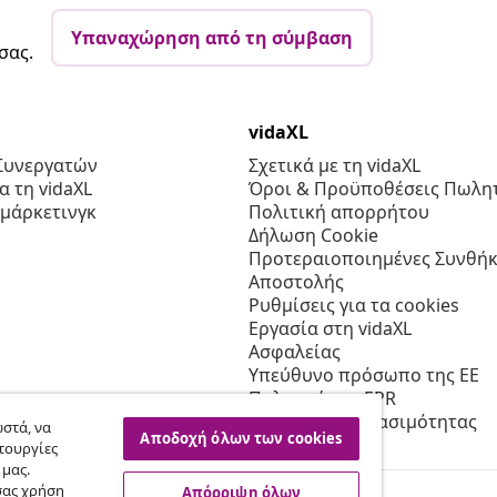
Υπαναχώρηση από τη σύμβαση
σας.
vidaXL
Συνεργατών
Σχετικά με τη vidaXL
 τη vidaXL
Όροι & Προϋποθέσεις Πωλητ
 μάρκετινγκ
Πολιτική απορρήτου
Δήλωση Cookie
Προτεραιοποιημένες Συνθήκ
Αποστολής
Ρυθμίσεις για τα cookies
Εργασία στη vidaXL
Ασφαλείας
Υπεύθυνο πρόσωπο της ΕΕ
Πολιτική της EPR
Δήλωση προσβασιμότητας
στά, να
Αποδοχή όλων των cookies
τουργίες
 μας.
σας χρήση
Απόρριψη όλων