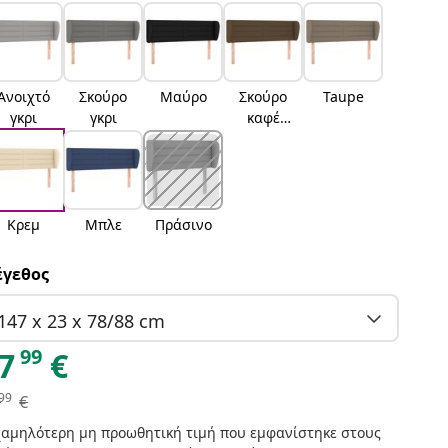
Ανοιχτό
Σκούρο
Μαύρο
Σκούρο
Taupe
γκρι
γκρι
καφέ
Σκούρο
καφέ
Κρεμ
Μπλε
Πράσινο
γεθος
147 x 23 x 78/88 cm
99
7
€
99
€
χαμηλότερη μη προωθητική τιμή που εμφανίστηκε στους