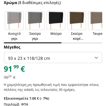
Χρώμα
(8 διαθέσιμες επιλογές)
Ανοιχτό
Σκούρο
Μαύρο
Σκούρο
Taupe
γκρι
γκρι
καφέ
Σκούρο
Μέγεθος
καφέ
93 x 23 x 118/128 cm
99
91
€
99
98
€
Η χαμηλότερη μη προωθητική τιμή που εμφανίστηκε στους
πελάτες της vidaXL τις τελευταίες 30 ημέρες.
Εξοικονομείτε 7.00 € (- 7%)
Περιλαμβ. ΦΠΑ