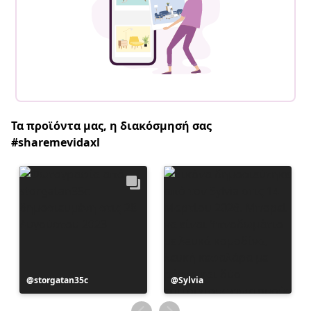
Τα προϊόντα μας, η διακόσμησή σας
#sharemevidaxl
Η
storgatan35c
Η
Sylvia
ανάρτηση
ανάρτηση
δημοσιεύθηκε
δημοσιεύθηκε