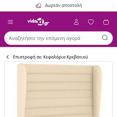
Προηγούμενο
Επόμενο
Δωρεάν αποστολή
Επιστροφή σε: Κεφαλάρια Κρεβατιού
Συλλογή κουζί
#sharemevidaxl