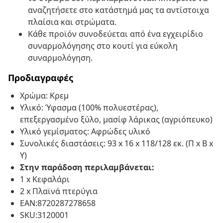
αναζητήσετε στο κατάστημά μας τα αντίστοιχα
πλαίσια και στρώματα.
Κάθε προϊόν συνοδεύεται από ένα εγχειρίδιο
συναρμολόγησης στο κουτί για εύκολη
συναρμολόγηση.
Προδιαγραφές
Χρώμα: Κρεμ
Υλικό: Ύφασμα (100% πολυεστέρας),
επεξεργασμένο ξύλο, μασίφ λάρικας (αγριόπευκο)
Υλικό γεμίσματος: Αφρώδες υλικό
Συνολικές διαστάσεις: 93 x 16 x 118/128 εκ. (Π x Β x
Υ)
Στην παράδοση περιλαμβάνεται:
1 x Κεφαλάρι
2 x Πλαϊνά πτερύγια
EAN:8720287278658
SKU:3120001