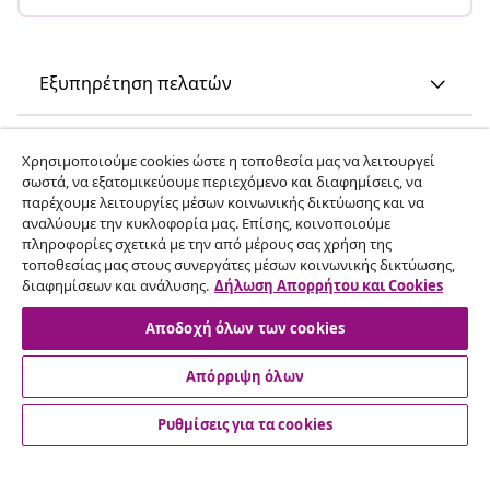
Εξυπηρέτηση πελατών
Επιχείρηση
Χρησιμοποιούμε cookies ώστε η τοποθεσία μας να λειτουργεί
σωστά, να εξατομικεύουμε περιεχόμενο και διαφημίσεις, να
παρέχουμε λειτουργίες μέσων κοινωνικής δικτύωσης και να
vidaXL
αναλύουμε την κυκλοφορία μας. Επίσης, κοινοποιούμε
πληροφορίες σχετικά με την από μέρους σας χρήση της
τοποθεσίας μας στους συνεργάτες μέσων κοινωνικής δικτύωσης,
Ανακαλύψτε περισσότερα
διαφημίσεων και ανάλυσης.
Δήλωση Απορρήτου και Cookies
Αποδοχή όλων των cookies
Απόρριψη όλων
Ρυθμίσεις για τα cookies
© 2008-2026 vidaXL Ο ιστότοπος www.vidaxl.gr αποτελεί
ιδιοκτησία της vidaXL Marketplace International B.V.