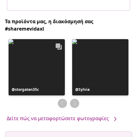
Τα προϊόντα μας, η διακόσμησή σας
#sharemevidaxl
Η
storgatan35c
Η
Sylvia
ανάρτηση
ανάρτηση
δημοσιεύθηκε
δημοσιεύθηκε
από
από
Δείτε πώς να μεταφορτώσετε φωτογραφίες