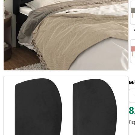
Μέ
8
Πε