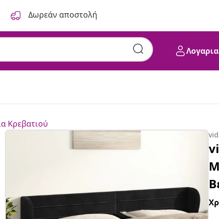
Δωρεάν αποστολή
Λογαρια
α Κρεβατιού
vi
v
Μ
Β
Χ