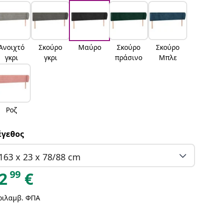
Ανοιχτό
Σκούρο
Μαύρο
Σκούρο
Σκούρο
γκρι
γκρι
πράσινο
Μπλε
Ροζ
γεθος
163 x 23 x 78/88 cm
99
2
€
ριλαμβ. ΦΠΑ