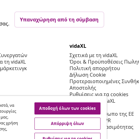
Υπαναχώρηση από τη σύμβαση
σας.
vidaXL
Συνεργατών
Σχετικά με τη vidaXL
 τη vidaXL
Όροι & Προϋποθέσεις Πωλητ
 μάρκετινγκ
Πολιτική απορρήτου
Δήλωση Cookie
Προτεραιοποιημένες Συνθήκ
Αποστολής
Ρυθμίσεις για τα cookies
Εργασία στη vidaXL
στά, να
Ασφαλείας
Αποδοχή όλων των cookies
τουργίες
Υπεύθυνο πρόσωπο της ΕΕ
 μας.
Πολιτική της EPR
σας χρήση
Απόρριψη όλων
Δήλωση προσβασιμότητας
σης,
Ρυθμίσεις για τα cookies