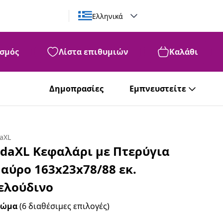
Ελληνικά
σμός
Λίστα επιθυμιών
Καλάθι
Δημοπρασίες
Εμπνευστείτε
daXL
idaXL Κεφαλάρι με Πτερύγια
αύρο 163x23x78/88 εκ.
ελούδινο
ρώμα
(6 διαθέσιμες επιλογές)