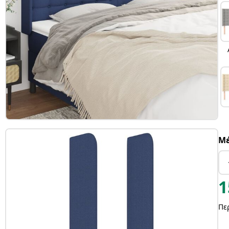
Μέ
1
Πε