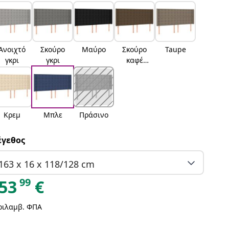
Ανοιχτό
Σκούρο
Μαύρο
Σκούρο
Taupe
γκρι
γκρι
καφέ
Σκούρο
καφέ
Κρεμ
Μπλε
Πράσινο
γεθος
163 x 16 x 118/128 cm
99
53
€
ριλαμβ. ΦΠΑ