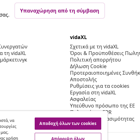
Υπαναχώρηση από τη σύμβαση
σας.
vidaXL
Συνεργατών
Σχετικά με τη vidaXL
 τη vidaXL
Όροι & Προϋποθέσεις Πωλητ
 μάρκετινγκ
Πολιτική απορρήτου
Δήλωση Cookie
Προτεραιοποιημένες Συνθήκ
Αποστολής
Ρυθμίσεις για τα cookies
Εργασία στη vidaXL
Ασφαλείας
Υπεύθυνο πρόσωπο της ΕΕ
Πολιτική της EPR
Δήλωση προσβασιμότητας
στά, να
Αποδοχή όλων των cookies
τουργίες
 μας.
σας χρήση
Απόρριψη όλων