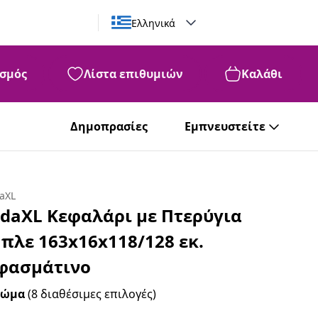
Ελληνικά
σμός
Λίστα επιθυμιών
Καλάθι
Δημοπρασίες
Εμπνευστείτε
daXL
idaXL Κεφαλάρι με Πτερύγια
πλε 163x16x118/128 εκ.
φασμάτινο
ρώμα
(8 διαθέσιμες επιλογές)