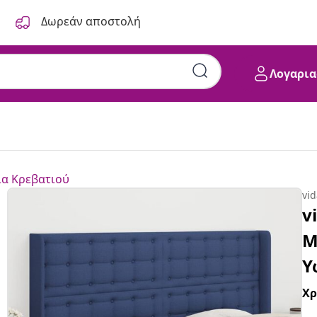
Δωρεάν αποστολή
Λογαρια
α Κρεβατιού
vi
v
Μ
Υ
Χ