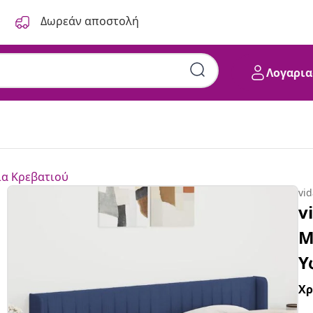
Δωρεάν αποστολή
Λογαρια
α Κρεβατιού
vi
v
Μ
Υ
Χ