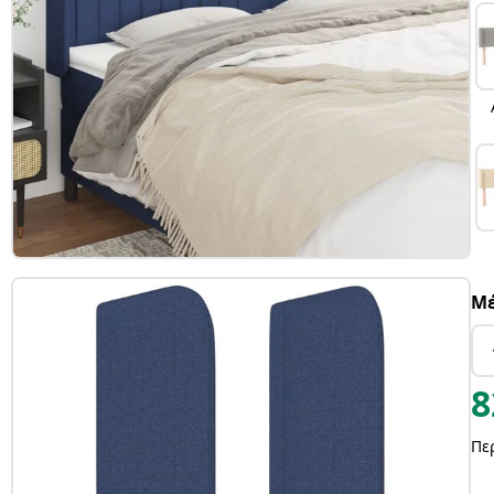
Μέ
8
Πε