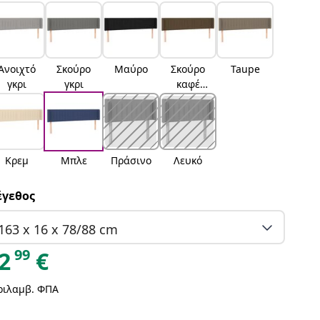
Ανοιχτό
Σκούρο
Μαύρο
Σκούρο
Taupe
γκρι
γκρι
καφέ
Σκούρο
καφέ
Κρεμ
Μπλε
Πράσινο
Λευκό
γεθος
163 x 16 x 78/88 cm
99
2
€
ριλαμβ. ΦΠΑ