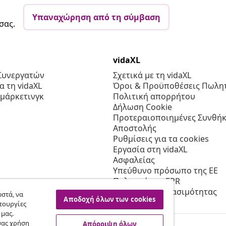
Υπαναχώρηση από τη σύμβαση
σας.
vidaXL
Συνεργατών
Σχετικά με τη vidaXL
 τη vidaXL
Όροι & Προϋποθέσεις Πωλητ
 μάρκετινγκ
Πολιτική απορρήτου
Δήλωση Cookie
Προτεραιοποιημένες Συνθήκ
Αποστολής
Ρυθμίσεις για τα cookies
Εργασία στη vidaXL
Ασφαλείας
Υπεύθυνο πρόσωπο της ΕΕ
Πολιτική της EPR
Δήλωση προσβασιμότητας
στά, να
Αποδοχή όλων των cookies
τουργίες
 μας.
σας χρήση
Απόρριψη όλων