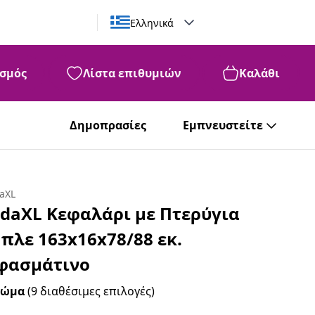
Ελληνικά
σμός
Λίστα επιθυμιών
Καλάθι
Δημοπρασίες
Εμπνευστείτε
daXL
idaXL Κεφαλάρι με Πτερύγια
πλε 163x16x78/88 εκ.
φασμάτινο
ρώμα
(9 διαθέσιμες επιλογές)