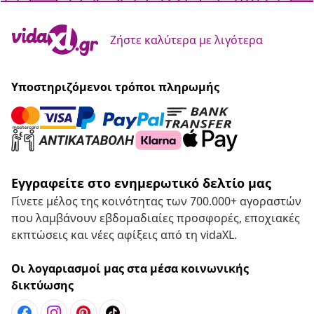
Ζήστε καλύτερα με λιγότερα
Υποστηριζόμενοι τρόποι πληρωμής
Εγγραφείτε στο ενημερωτικό δελτίο μας
Γίνετε μέλος της κοινότητας των 700.000+ αγοραστών
που λαμβάνουν εβδομαδιαίες προσφορές, εποχιακές
εκπτώσεις και νέες αφίξεις από τη vidaXL.
Οι λογαριασμοί μας στα μέσα κοινωνικής
δικτύωσης