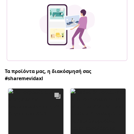
Τα προϊόντα μας, η διακόσμησή σας
#sharemevidaxl