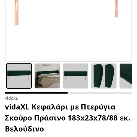
vidaXL
vidaXL Κεφαλάρι με Πτερύγια
Σκούρο Πράσινο 183x23x78/88 εκ.
Βελούδινο