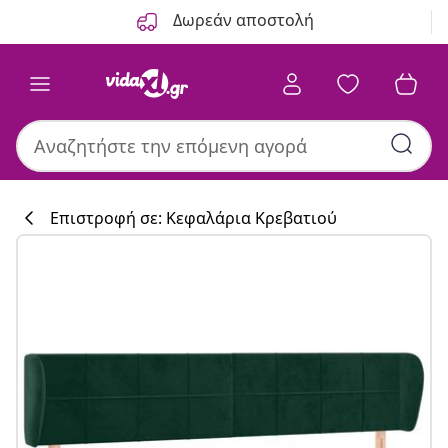
Προηγούμενο
Επόμενο
Δωρεάν αποστολή
Επιστροφή σε: Κεφαλάρια Κρεβατιού
Συλλογή κουζί
#sharemevidaxl