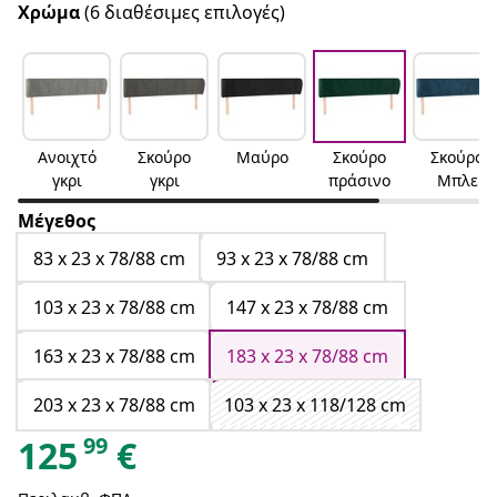
Χρώμα
(6 διαθέσιμες επιλογές)
Ανοιχτό
Σκούρο
Μαύρο
Σκούρο
Σκούρο
γκρι
γκρι
πράσινο
Μπλε
Μέγεθος
83 x 23 x 78/88 cm
93 x 23 x 78/88 cm
103 x 23 x 78/88 cm
147 x 23 x 78/88 cm
163 x 23 x 78/88 cm
183 x 23 x 78/88 cm
203 x 23 x 78/88 cm
103 x 23 x 118/128 cm
99
125
€