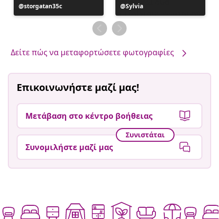
Η
storgatan35c
Η
Sylvia
ανάρτηση
ανάρτηση
δημοσιεύθηκε
δημοσιεύθηκε
από
από
Δείτε πώς να μεταφορτώσετε φωτογραφίες
Επικοινωνήστε μαζί μας!
Μετάβαση στο κέντρο βοήθειας
Συνιστάται
Συνομιλήστε μαζί μας