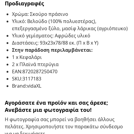
Προδιαγραφές
Χρώμα: Σκούρο πράσινο
Υλικό: Βελούδο (100% πολυεστέρας),
επεξεργασμένο ξύλο, μασίφ λάρικας (αγριόπευκο)
Υλικό γεμίσματος: Αφρώδες υλικό
Διαστάσεις: 93x23x78/88 εκ. (Π x Β x Υ)
Στην παράδοση περιλαμβάνεται:
1 x Κεφαλάρι
2 x Πλαϊνά πτερύγια
EAN:8720287250470
SKU:3117183
Brand:vidaXL
Αγοράσατε ένα προϊόν και σας άρεσε;
Ανεβάστε μια φωτογραφία του!
Η φωτογραφία σας μπορεί να βοηθήσει άλλους
πελάτες. Χρησιμοποιήστε τον παρακάτω σύνδεσμο
για να ξεκινήσετε.