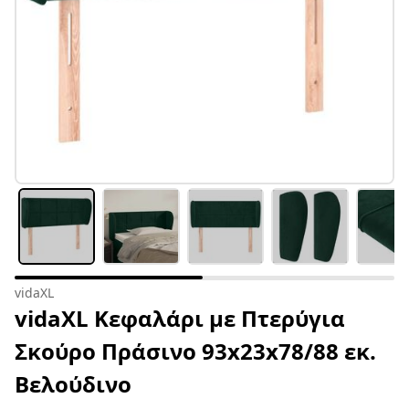
vidaXL
vidaXL Κεφαλάρι με Πτερύγια
Σκούρο Πράσινο 93x23x78/88 εκ.
Βελούδινο