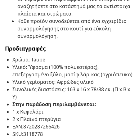
αναζητήσετε στο κατάστημά μας τα αντίστοιχα
πλαίσια και στρώματα.
Κάθε προϊόν συνοδεύεται από ένα εγχειρίδιο
συναρμολόγησης στο κουτί για εύκολη
συναρμολόγηση.
Προδιαγραφές
Χρώμα: Taupe
Υλικό: Ύφασμα (100% πολυεστέρας),
επεξεργασμένο ξύλο, μασίφ λάρικας (αγριόπευκο)
Υλικό γεμίσματος: Αφρώδες υλικό
Συνολικές διαστάσεις: 163 x 16 x 78/88 εκ. (Π x Β x
Υ)
Στην παράδοση περιλαμβάνεται:
1 x Κεφαλάρι
2 x Πλαϊνά πτερύγια
EAN:8720287266426
SKU:3118778