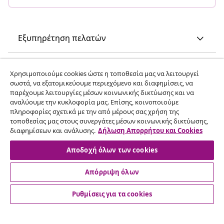
Εξυπηρέτηση πελατών
Επιχείρηση
Χρησιμοποιούμε cookies ώστε η τοποθεσία μας να λειτουργεί
σωστά, να εξατομικεύουμε περιεχόμενο και διαφημίσεις, να
παρέχουμε λειτουργίες μέσων κοινωνικής δικτύωσης και να
vidaXL
αναλύουμε την κυκλοφορία μας. Επίσης, κοινοποιούμε
πληροφορίες σχετικά με την από μέρους σας χρήση της
τοποθεσίας μας στους συνεργάτες μέσων κοινωνικής δικτύωσης,
Ανακαλύψτε περισσότερα
διαφημίσεων και ανάλυσης.
Δήλωση Απορρήτου και Cookies
Αποδοχή όλων των cookies
Απόρριψη όλων
Ρυθμίσεις για τα cookies
© 2008-2026 vidaXL Ο ιστότοπος www.vidaxl.gr αποτελεί
ιδιοκτησία της vidaXL Marketplace International B.V.