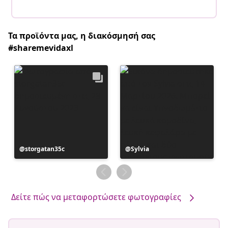
Τα προϊόντα μας, η διακόσμησή σας
#sharemevidaxl
Η
storgatan35c
Η
Sylvia
ανάρτηση
ανάρτηση
δημοσιεύθηκε
δημοσιεύθηκε
από
από
Δείτε πώς να μεταφορτώσετε φωτογραφίες