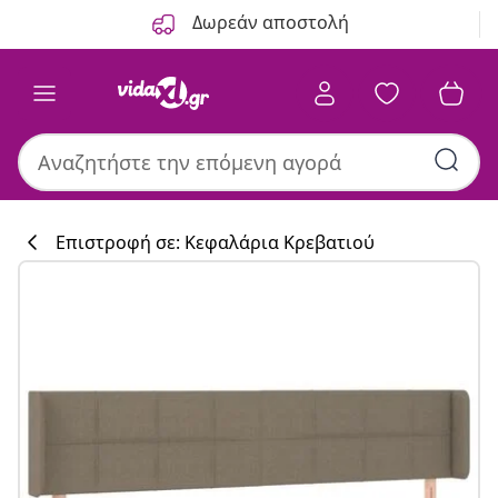
Προηγούμενο
Επόμενο
Δωρεάν αποστολή
Επιστροφή σε: Κεφαλάρια Κρεβατιού
Συλλογή κουζί
#sharemevidaxl