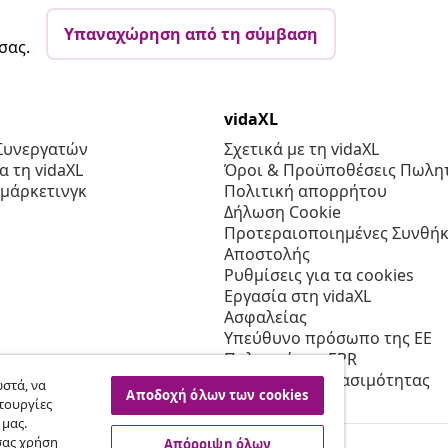
Υπαναχώρηση από τη σύμβαση
σας.
vidaXL
Συνεργατών
Σχετικά με τη vidaXL
 τη vidaXL
Όροι & Προϋποθέσεις Πωλητ
 μάρκετινγκ
Πολιτική απορρήτου
Δήλωση Cookie
Προτεραιοποιημένες Συνθήκ
Αποστολής
Ρυθμίσεις για τα cookies
Εργασία στη vidaXL
Ασφαλείας
Υπεύθυνο πρόσωπο της ΕΕ
Πολιτική της EPR
Δήλωση προσβασιμότητας
στά, να
Αποδοχή όλων των cookies
τουργίες
 μας.
σας χρήση
Απόρριψη όλων