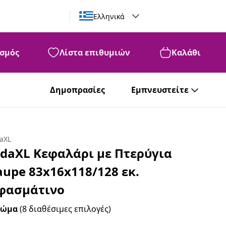
Ελληνικά
σμός
Λίστα επιθυμιών
Καλάθι
Δημοπρασίες
Εμπνευστείτε
daXL
idaXL Κεφαλάρι με Πτερύγια
aupe 83x16x118/128 εκ.
φασμάτινο
ρώμα
(8 διαθέσιμες επιλογές)