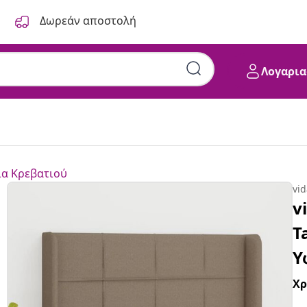
Δωρεάν αποστολή
Λογαρια
α Κρεβατιού
vi
v
T
Υ
Χ