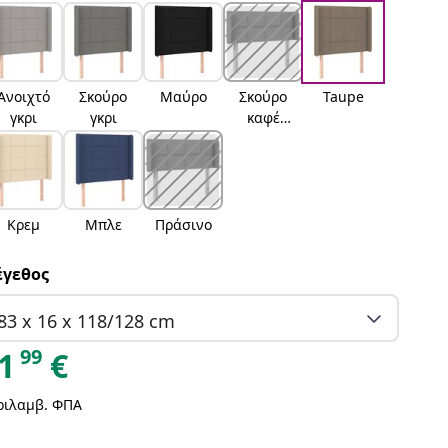
Ανοιχτό
Σκούρο
Μαύρο
Σκούρο
Taupe
γκρι
γκρι
καφέ
Σκούρο
καφέ
Κρεμ
Μπλε
Πράσινο
γεθος
83 x 16 x 118/128 cm
99
1
€
ριλαμβ. ΦΠΑ