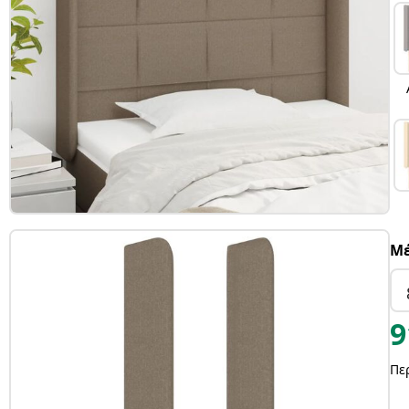
Μέ
9
Πε