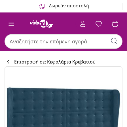
Προηγούμενο
Επόμενο
Δωρεάν αποστολή
Επιστροφή σε: Κεφαλάρια Κρεβατιού
Συλλογή κουζί
#sharemevidaxl