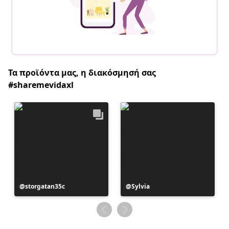
Τα προϊόντα μας, η διακόσμησή σας
#sharemevidaxl
Η
storgatan35c
Η
Sylvia
ανάρτηση
ανάρτηση
δημοσιεύθηκε
δημοσιεύθηκε
από
από