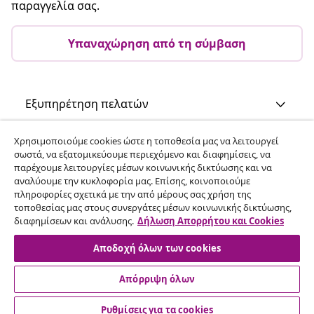
παραγγελία σας.
Υπαναχώρηση από τη σύμβαση
Εξυπηρέτηση πελατών
Χρησιμοποιούμε cookies ώστε η τοποθεσία μας να λειτουργεί
Επιχείρηση
σωστά, να εξατομικεύουμε περιεχόμενο και διαφημίσεις, να
παρέχουμε λειτουργίες μέσων κοινωνικής δικτύωσης και να
αναλύουμε την κυκλοφορία μας. Επίσης, κοινοποιούμε
vidaXL
πληροφορίες σχετικά με την από μέρους σας χρήση της
τοποθεσίας μας στους συνεργάτες μέσων κοινωνικής δικτύωσης,
διαφημίσεων και ανάλυσης.
Δήλωση Απορρήτου και Cookies
Ανακαλύψτε περισσότερα
Αποδοχή όλων των cookies
Απόρριψη όλων
Ρυθμίσεις για τα cookies