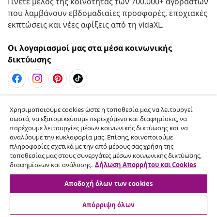
Γίνετε μέλος της κοινότητας των 700.000+ αγοραστών
που λαμβάνουν εβδομαδιαίες προσφορές, εποχιακές
εκπτώσεις και νέες αφίξεις από τη vidaXL.
Οι λογαριασμοί μας στα μέσα κοινωνικής
δικτύωσης
Υπαναχώρηση από τη σύμβαση
Χρησιμοποιούμε cookies ώστε η τοποθεσία μας να λειτουργεί
Υποβάλετε αίτημα υπαναχώρησης για την
σωστά, να εξατομικεύουμε περιεχόμενο και διαφημίσεις, να
παρέχουμε λειτουργίες μέσων κοινωνικής δικτύωσης και να
παραγγελία σας.
αναλύουμε την κυκλοφορία μας. Επίσης, κοινοποιούμε
πληροφορίες σχετικά με την από μέρους σας χρήση της
Υπαναχώρηση από τη σύμβαση
τοποθεσίας μας στους συνεργάτες μέσων κοινωνικής δικτύωσης,
διαφημίσεων και ανάλυσης.
Δήλωση Απορρήτου και Cookies
Αποδοχή όλων των cookies
Εξυπηρέτηση πελατών
Απόρριψη όλων