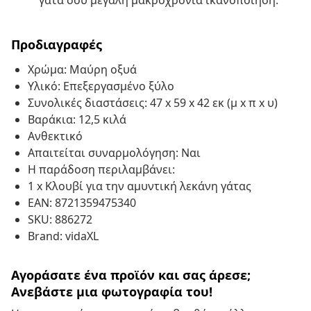
γάτα σου μεγάλη μακροχρόνια ικανοποίηση.
Προδιαγραφές
Χρώμα: Μαύρη οξυά
Υλικό: Επεξεργασμένο ξύλο
Συνολικές διαστάσεις: 47 x 59 x 42 εκ (μ x π x υ)
Βαράκια: 12,5 κιλά
Ανθεκτικό
Απαιτείται συναρμολόγηση: Ναι
Η παράδοση περιλαμβάνει:
1 x Κλουβί για την αμυντική λεκάνη γάτας
EAN: 8721359475340
SKU: 886272
Brand: vidaXL
Αγοράσατε ένα προϊόν και σας άρεσε;
Ανεβάστε μια φωτογραφία του!