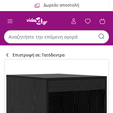
Προηγούμενο
Επόμενο
Δωρεάν αποστολή
Επιστροφή σε: Γατόδεντρα
Συλλογή κουζί
#sharemevidaxl