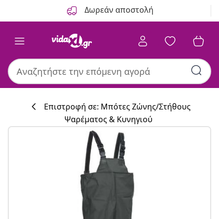
Προηγούμενο
Επόμενο
Δωρεάν αποστολή
Επιστροφή σε: Μπότες Ζώνης/Στήθους
Ψαρέματος & Κυνηγιού
Συλλογή κουζί
#sharemevidaxl