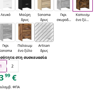
Λευκό
Μαύρη
Sonoma
Γκρι
Καπνισμ
δρυς
δρυς
σκυροδέ
ένο ξύλο
ματος
δρυός
Γκρι
Παλαιωμ
Artisan
Sonoma
ένο ξύλο
δρυς
σότητα στη συσκευασία
1
2
99
3
€
ριλαμβ. ΦΠΑ