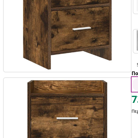
Πο
7
Πε