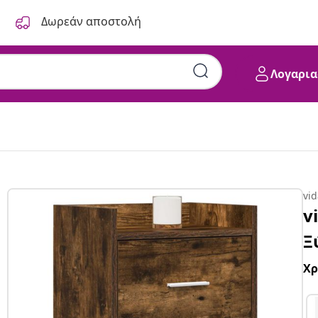
Δωρεάν αποστολή
Λογαρια
vi
v
Ξ
Χ