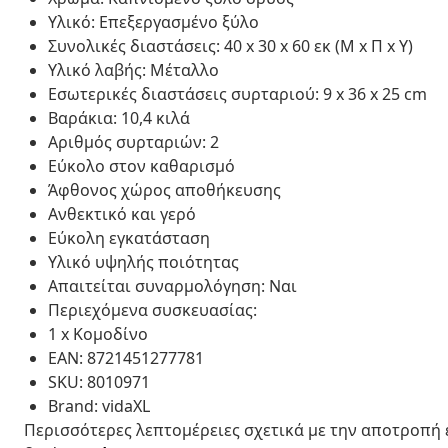
Υλικό: Επεξεργασμένο ξύλο
Συνολικές διαστάσεις: 40 x 30 x 60 εκ (Μ x Π x Υ)
Υλικό λαβής: Μέταλλο
Εσωτερικές διαστάσεις συρταριού: 9 x 36 x 25 cm
Βαράκια: 10,4 κιλά
Αριθμός συρταριών: 2
Εύκολο στον καθαρισμό
Άφθονος χώρος αποθήκευσης
Ανθεκτικό και γερό
Εύκολη εγκατάσταση
Υλικό υψηλής ποιότητας
Απαιτείται συναρμολόγηση: Ναι
Περιεχόμενα συσκευασίας:
1 x Κομοδίνο
EAN: 8721451277781
SKU: 8010971
Brand: vidaXL
Περισσότερες λεπτομέρειες σχετικά με την αποτροπή