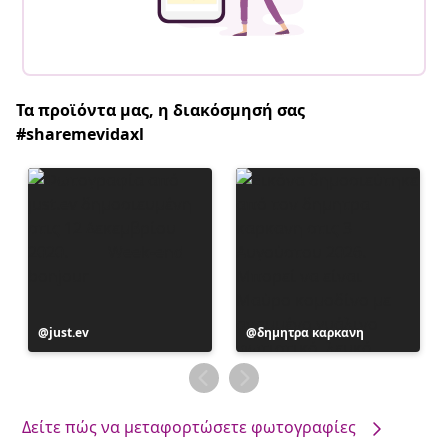
Τα προϊόντα μας, η διακόσμησή σας
#sharemevidaxl
Η
just.ev
Η
δημητρα καρκανη
ανάρτηση
ανάρτηση
δημοσιεύθηκε
δημοσιεύθηκε
από
από
Δείτε πώς να μεταφορτώσετε φωτογραφίες