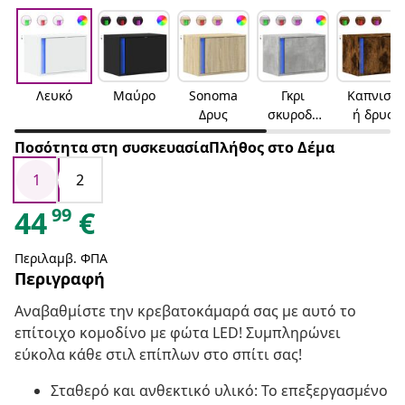
Λευκό
Μαύρο
Sonoma
Γκρι
Καπνιστ
Δρυς
σκυροδέ
ή δρυς
ματος
Ποσότητα στη συσκευασίαΠλήθος στο Δέμα
1
2
99
44
€
Περιλαμβ. ΦΠΑ
Περιγραφή
Αναβαθμίστε την κρεβατοκάμαρά σας με αυτό το
επίτοιχο κομοδίνο με φώτα LED! Συμπληρώνει
εύκολα κάθε στιλ επίπλων στο σπίτι σας!
Σταθερό και ανθεκτικό υλικό: Το επεξεργασμένο