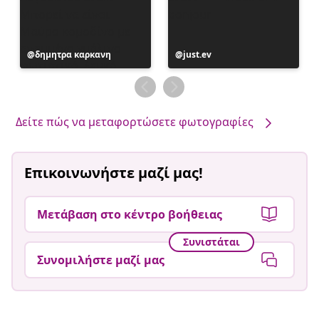
Η
δημητρα καρκανη
Η
just.ev
ανάρτηση
ανάρτηση
δημοσιεύθηκε
δημοσιεύθηκε
από
από
Δείτε πώς να μεταφορτώσετε φωτογραφίες
Επικοινωνήστε μαζί μας!
Μετάβαση στο κέντρο βοήθειας
Συνιστάται
Συνομιλήστε μαζί μας