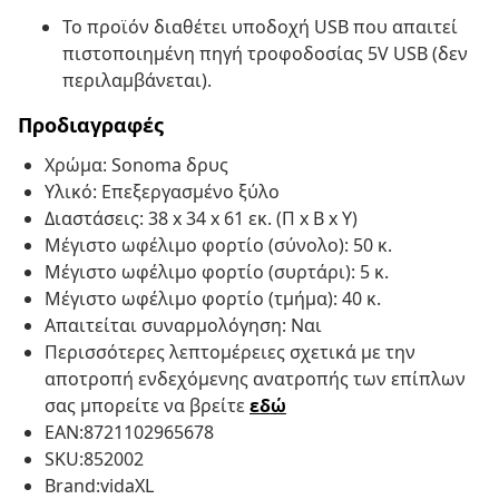
Το προϊόν διαθέτει υποδοχή USB που απαιτεί
πιστοποιημένη πηγή τροφοδοσίας 5V USB (δεν
περιλαμβάνεται).
Προδιαγραφές
Χρώμα: Sonoma δρυς
Υλικό: Επεξεργασμένο ξύλο
Διαστάσεις: 38 x 34 x 61 εκ. (Π x Β x Υ)
Μέγιστο ωφέλιμο φορτίο (σύνολο): 50 κ.
Μέγιστο ωφέλιμο φορτίο (συρτάρι): 5 κ.
Μέγιστο ωφέλιμο φορτίο (τμήμα): 40 κ.
Απαιτείται συναρμολόγηση: Ναι
Περισσότερες λεπτομέρειες σχετικά με την
αποτροπή ενδεχόμενης ανατροπής των επίπλων
σας μπορείτε να βρείτε
εδώ
EAN:8721102965678
SKU:852002
Brand:vidaXL