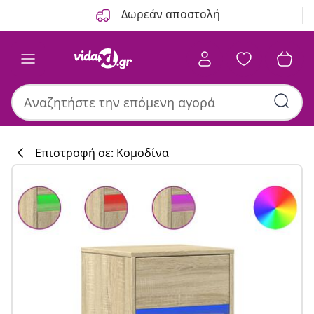
Προηγούμενο
Επόμενο
Δωρεάν αποστολή
Επιστροφή σε: Κομοδίνα
Συλλογή κουζί
#sharemevidaxl