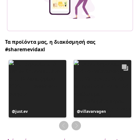
Τα προϊόντα μας, η διακόσμησή σας
#sharemevidaxl
Η
just.ev
Η
villavarvagen
ανάρτηση
ανάρτηση
δημοσιεύθηκε
δημοσιεύθηκε
από
από