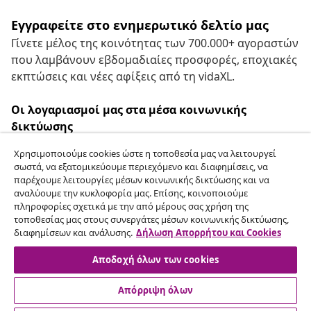
Εγγραφείτε στο ενημερωτικό δελτίο μας
Γίνετε μέλος της κοινότητας των 700.000+ αγοραστών
που λαμβάνουν εβδομαδιαίες προσφορές, εποχιακές
εκπτώσεις και νέες αφίξεις από τη vidaXL.
Οι λογαριασμοί μας στα μέσα κοινωνικής
δικτύωσης
Χρησιμοποιούμε cookies ώστε η τοποθεσία μας να λειτουργεί
σωστά, να εξατομικεύουμε περιεχόμενο και διαφημίσεις, να
παρέχουμε λειτουργίες μέσων κοινωνικής δικτύωσης και να
Υπαναχώρηση από τη σύμβαση
αναλύουμε την κυκλοφορία μας. Επίσης, κοινοποιούμε
πληροφορίες σχετικά με την από μέρους σας χρήση της
Υποβάλετε αίτημα υπαναχώρησης για την
τοποθεσίας μας στους συνεργάτες μέσων κοινωνικής δικτύωσης,
παραγγελία σας.
διαφημίσεων και ανάλυσης.
Δήλωση Απορρήτου και Cookies
Αποδοχή όλων των cookies
Υπαναχώρηση από τη σύμβαση
Απόρριψη όλων