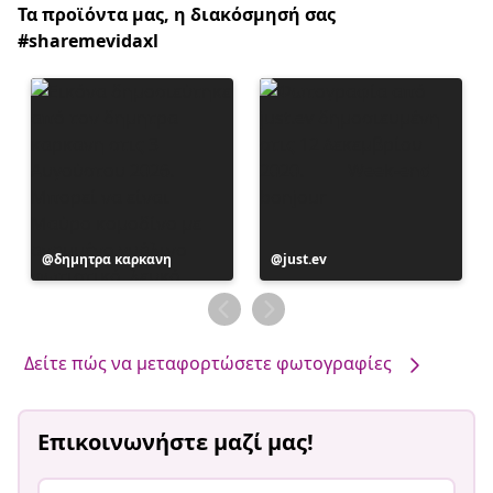
Τα προϊόντα μας, η διακόσμησή σας
#sharemevidaxl
Η
δημητρα καρκανη
Η
just.ev
ανάρτηση
ανάρτηση
δημοσιεύθηκε
δημοσιεύθηκε
από
από
Δείτε πώς να μεταφορτώσετε φωτογραφίες
Επικοινωνήστε μαζί μας!