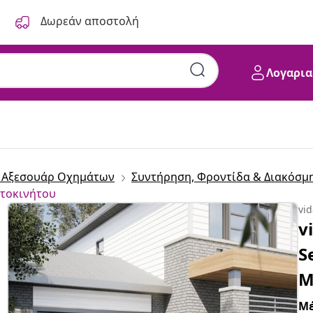
Δωρεάν αποστολή
Λογαρια
& Αξεσουάρ Οχημάτων
Συντήρηση, Φροντίδα & Διακόσ
τοκινήτου
vi
v
S
M
Μέ