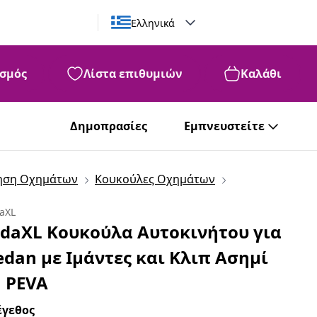
Ελληνικά
σμός
Λίστα επιθυμιών
Καλάθι
Δημοπρασίες
Εμπνευστείτε
μηση Οχημάτων
Κουκούλες Οχημάτων
daXL
idaXL Κουκούλα Αυτοκινήτου για
edan με Ιμάντες και Κλιπ Ασημί
 PEVA
γεθος