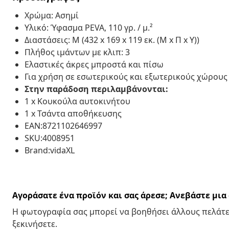
Χρώμα: Ασημί
Υλικό: Ύφασμα PEVA, 110 γρ. / μ.²
Διαστάσεις: M (432 x 169 x 119 εκ. (Μ x Π x Υ))
Πλήθος ιμάντων με κλιπ: 3
Ελαστικές άκρες μπροστά και πίσω
Για χρήση σε εσωτερικούς και εξωτερικούς χώρους
Στην παράδοση περιλαμβάνονται:
1 x Κουκούλα αυτοκινήτου
1 x Τσάντα αποθήκευσης
EAN:8721102646997
SKU:4008951
Brand:vidaXL
Αγοράσατε ένα προϊόν και σας άρεσε; Ανεβάστε μι
Η φωτογραφία σας μπορεί να βοηθήσει άλλους πελάτε
ξεκινήσετε.