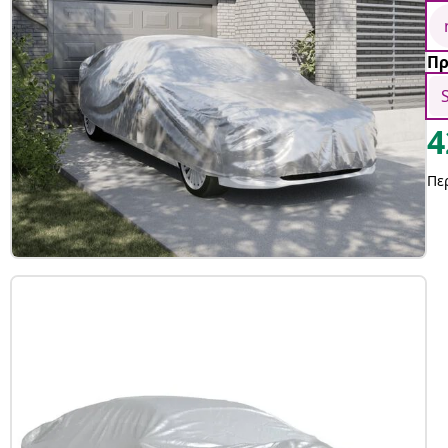
Πρ
4
Πε