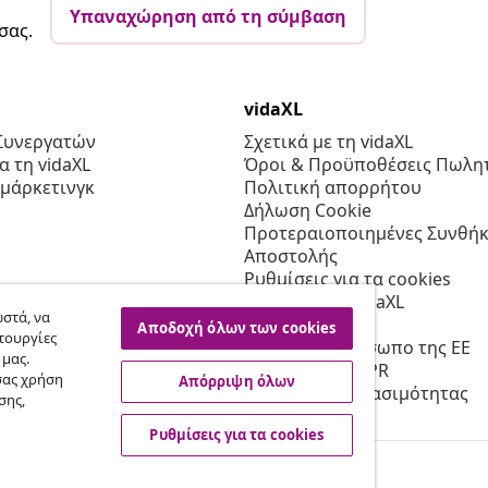
Υπαναχώρηση από τη σύμβαση
σας.
vidaXL
Συνεργατών
Σχετικά με τη vidaXL
 τη vidaXL
Όροι & Προϋποθέσεις Πωλητ
 μάρκετινγκ
Πολιτική απορρήτου
Δήλωση Cookie
Προτεραιοποιημένες Συνθήκ
Αποστολής
Ρυθμίσεις για τα cookies
Εργασία στη vidaXL
στά, να
Ασφαλείας
Αποδοχή όλων των cookies
τουργίες
Υπεύθυνο πρόσωπο της ΕΕ
 μας.
Πολιτική της EPR
σας χρήση
Απόρριψη όλων
Δήλωση προσβασιμότητας
σης,
Ρυθμίσεις για τα cookies