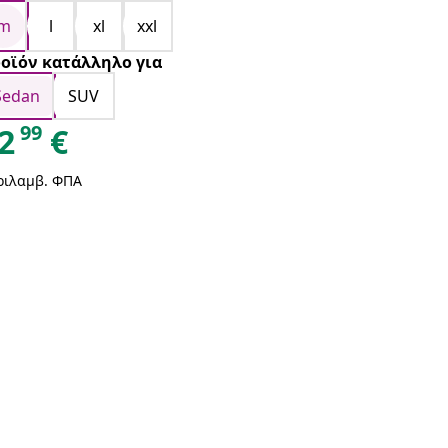
m
l
xl
xxl
οϊόν κατάλληλο για
Sedan
SUV
99
2
€
ριλαμβ. ΦΠΑ