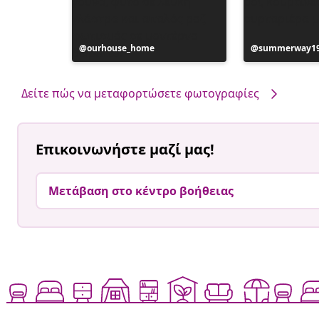
Η
ourhouse_home
Η
summerway1
ανάρτηση
ανάρτηση
δημοσιεύθηκε
δημοσιεύθηκ
από
από
Δείτε πώς να μεταφορτώσετε φωτογραφίες
Επικοινωνήστε μαζί μας!
Μετάβαση στο κέντρο βοήθειας