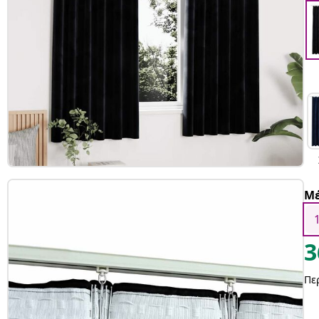
Μέ
3
Πε