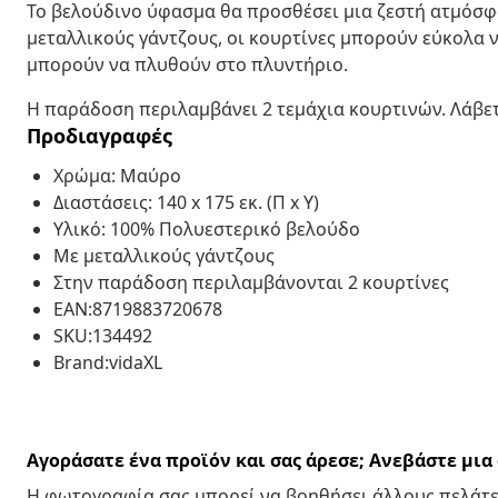
Το βελούδινο ύφασμα θα προσθέσει μια ζεστή ατμόσφ
μεταλλικούς γάντζους, οι κουρτίνες μπορούν εύκολα 
μπορούν να πλυθούν στο πλυντήριο.
Η παράδοση περιλαμβάνει 2 τεμάχια κουρτινών. Λάβετ
Προδιαγραφές
Χρώμα: Μαύρο
Διαστάσεις: 140 x 175 εκ. (Π x Υ)
Υλικό: 100% Πολυεστερικό βελούδο
Με μεταλλικούς γάντζους
Στην παράδοση περιλαμβάνονται 2 κουρτίνες
EAN:8719883720678
SKU:134492
Brand:vidaXL
Αγοράσατε ένα προϊόν και σας άρεσε; Ανεβάστε μι
Η φωτογραφία σας μπορεί να βοηθήσει άλλους πελάτε