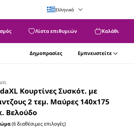
Ελληνικά
σμός
Λίστα επιθυμιών
Καλάθι
Δημοπρασίες
Εμπνευστείτε
daXL
idaXL Κουρτίνες Συσκότ. με
άντζους 2 τεμ. Μαύρες 140x175
κ. Βελούδο
ρώμα
(6 διαθέσιμες επιλογές)