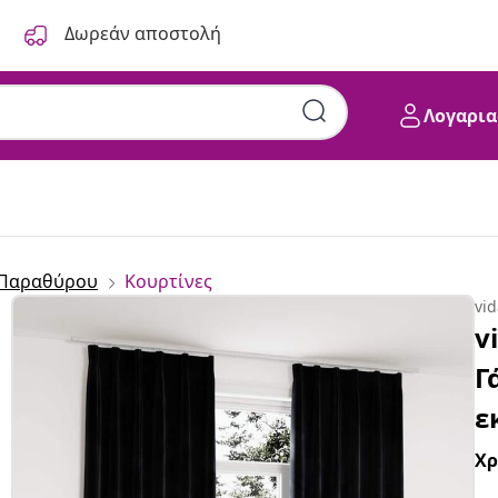
Δωρεάν αποστολή
Λογαρια
 Παραθύρου
Κουρτίνες
vi
v
Γ
ε
Χ