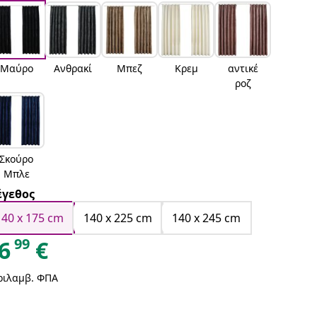
Μαύρο
Ανθρακί
Μπεζ
Κρεμ
αντικέ
ροζ
Σκούρο
Μπλε
γεθος
140 x 175 cm
140 x 225 cm
140 x 245 cm
99
6
€
ριλαμβ. ΦΠΑ