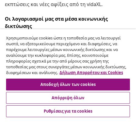
εκπτώσεις και νέες αφίξεις από τη vidaXL.
Οι λογαριασμοί μας στα μέσα κοινωνικής
δικτύωσης
Χρησιμοποιούμε cookies ώστε η τοποθεσία μας να λειτουργεί
σωστά, να εξατομικεύουμε περιεχόμενο και διαφημίσεις, να
παρέχουμε λειτουργίες μέσων κοινωνικής δικτύωσης και να
Υπαναχώρηση από τη σύμβαση
αναλύουμε την κυκλοφορία μας. Επίσης, κοινοποιούμε
πληροφορίες σχετικά με την από μέρους σας χρήση της
Υποβάλετε αίτημα υπαναχώρησης για την
τοποθεσίας μας στους συνεργάτες μέσων κοινωνικής δικτύωσης,
παραγγελία σας.
διαφημίσεων και ανάλυσης.
Δήλωση Απορρήτου και Cookies
Αποδοχή όλων των cookies
Υπαναχώρηση από τη σύμβαση
Απόρριψη όλων
Ρυθμίσεις για τα cookies
Εξυπηρέτηση πελατών
Επιχείρηση