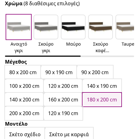
Χρώμα
(8 διαθέσιμες επιλογές)
Ανοιχτό
Σκούρο
Μαύρο
Σκούρο
Taupe
γκρι
γκρι
καφέ
Σκούρο
Μέγεθος
καφέ
80 x 200 cm
90 x 190 cm
90 x 200 cm
100 x 200 cm
120 x 200 cm
140 x 190 cm
140 x 200 cm
160 x 200 cm
180 x 200 cm
200 x 200 cm
120 x 190 cm
Μοντέλο
Σκέτο σχέδιο
Σκέτο με καρφιά