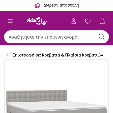
Προηγούμενο
Επόμενο
Δωρεάν αποστολή
Επιστροφή σε: Κρεβάτια & Πλαίσια Κρεβατιών
Συλλογή κουζί
#sharemevidaxl