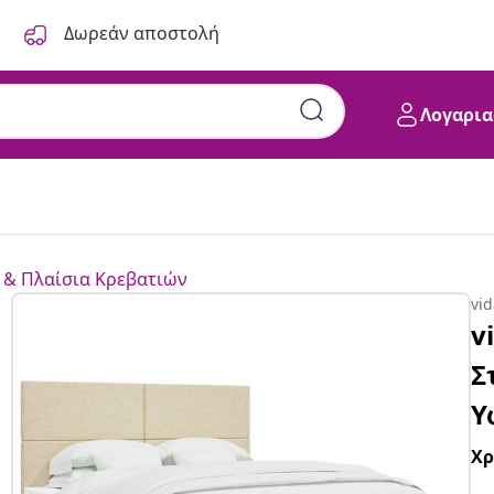
Δωρεάν αποστολή
Λογαρια
 & Πλαίσια Κρεβατιών
vi
v
Σ
Υ
Χ