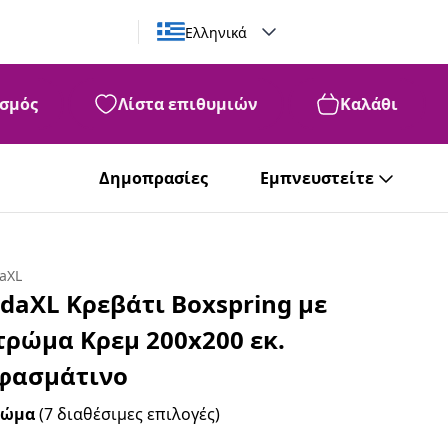
Ελληνικά
σμός
Λίστα επιθυμιών
Καλάθι
Δημοπρασίες
Εμπνευστείτε
daXL
idaXL Κρεβάτι Boxspring με
τρώμα Κρεμ 200x200 εκ.
φασμάτινο
ρώμα
(7 διαθέσιμες επιλογές)