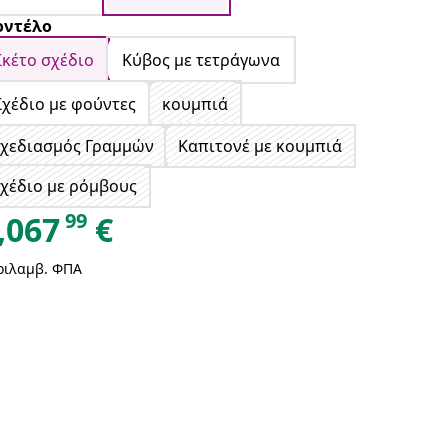
ντέλο
Σκέτο σχέδιο
Κύβος με τετράγωνα
Σχέδιο με φούντες
κουμπιά
Σχεδιασμός Γραμμών
Καπιτονέ με κουμπιά
χέδιο με ρόμβους
99
,067
€
ριλαμβ. ΦΠΑ