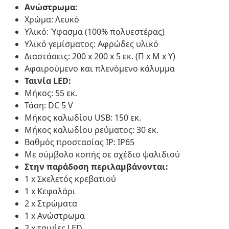
Ανώστρωμα:
Χρώμα: Λευκό
Υλικό: Ύφασμα (100% πολυεστέρας)
Υλικό γεμίσματος: Αφρώδες υλικό
Διαστάσεις: 200 x 200 x 5 εκ. (Π x Μ x Υ)
Αφαιρούμενο και πλενόμενο κάλυμμα
Ταινία LED:
Μήκος: 55 εκ.
Τάση: DC 5 V
Μήκος καλωδίου USB: 150 εκ.
Μήκος καλωδίου ρεύματος: 30 εκ.
Βαθμός προστασίας IP: IP65
Με σύμβολο κοπής σε σχέδιο ψαλιδιού
Στην παράδοση περιλαμβάνονται:
1 x Σκελετός κρεβατιού
1 x Κεφαλάρι
2 x Στρώματα
1 x Ανώστρωμα
2 x ταινίες LED