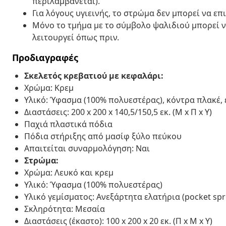
περιλαμβάνεται).
Για λόγους υγιεινής, το στρώμα δεν μπορεί να επ
Μόνο το τμήμα με το σύμβολο ψαλιδιού μπορεί να
λειτουργεί όπως πριν.
Προδιαγραφές
Σκελετός κρεβατιού με κεφαλάρι:
Χρώμα: Κρεμ
Υλικό: Ύφασμα (100% πολυεστέρας), κόντρα πλακέ,
Διαστάσεις: 200 x 200 x 140,5/150,5 εκ. (Μ x Π x Υ)
Παχιά πλαστικά πόδια
Πόδια στήριξης από μασίφ ξύλο πεύκου
Απαιτείται συναρμολόγηση: Ναι
Στρώμα:
Χρώμα: Λευκό και κρεμ
Υλικό: Ύφασμα (100% πολυεστέρας)
Υλικό γεμίσματος: Ανεξάρτητα ελατήρια (pocket spr
Σκληρότητα: Μεσαία
Διαστάσεις (έκαστο): 100 x 200 x 20 εκ. (Π x Μ x Υ)