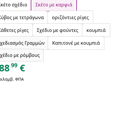
Σκέτο σχέδιο
Σκέτο με καρφιά
Κύβος με τετράγωνα
οριζόντιες ρίγες
Κάθετες ρίγες
Σχέδιο με φούντες
κουμπιά
Σχεδιασμός Γραμμών
Καπιτονέ με κουμπιά
χέδιο με ρόμβους
99
88
€
ριλαμβ. ΦΠΑ