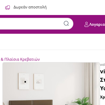
Δωρεάν αποστολή
Λογαρια
 & Πλαίσια Κρεβατιών
vi
v
Σ
Υ
Χ