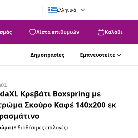
Ελληνικά
σμός
Λίστα επιθυμιών
Καλάθι
Δημοπρασίες
Εμπνευστείτε
daXL
idaXL Κρεβάτι Boxspring με
τρώμα Σκούρο Καφέ 140x200 εκ
φασμάτινο
ρώμα
(8 διαθέσιμες επιλογές)