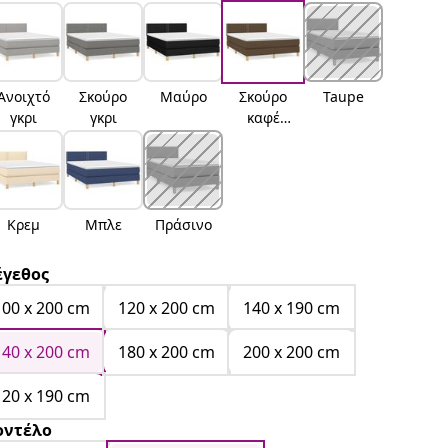
Ανοιχτό
Σκούρο
Μαύρο
Σκούρο
Taupe
γκρι
γκρι
καφέ
Σκούρο
καφέ
Κρεμ
Μπλε
Πράσινο
γεθος
100 x 200 cm
120 x 200 cm
140 x 190 cm
140 x 200 cm
180 x 200 cm
200 x 200 cm
120 x 190 cm
ντέλο