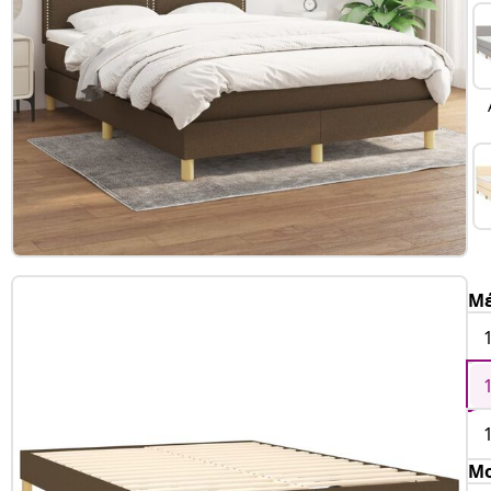
Μέ
Μο