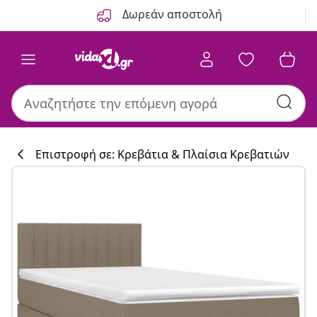
Προηγούμενο
Επόμενο
Δωρεάν αποστολή
Επιστροφή σε: Κρεβάτια & Πλαίσια Κρεβατιών
Συλλογή κουζί
#sharemevidaxl