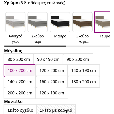
Χρώμα
(8 διαθέσιμες επιλογές)
Ανοιχτό
Σκούρο
Μαύρο
Σκούρο
Taupe
γκρι
γκρι
καφέ
Σκούρο
Μέγεθος
καφέ
80 x 200 cm
90 x 190 cm
90 x 200 cm
100 x 200 cm
120 x 200 cm
140 x 190 cm
140 x 200 cm
160 x 200 cm
180 x 200 cm
200 x 200 cm
120 x 190 cm
Μοντέλο
Σκέτο σχέδιο
Σκέτο με καρφιά