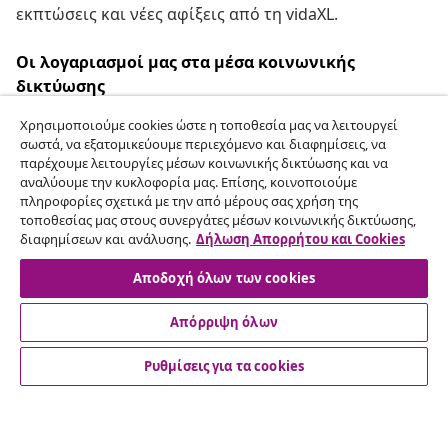
εκπτώσεις και νέες αφίξεις από τη vidaXL.
Οι λογαριασμοί μας στα μέσα κοινωνικής
δικτύωσης
Χρησιμοποιούμε cookies ώστε η τοποθεσία μας να λειτουργεί
σωστά, να εξατομικεύουμε περιεχόμενο και διαφημίσεις, να
παρέχουμε λειτουργίες μέσων κοινωνικής δικτύωσης και να
Υπαναχώρηση από τη σύμβαση
αναλύουμε την κυκλοφορία μας. Επίσης, κοινοποιούμε
πληροφορίες σχετικά με την από μέρους σας χρήση της
Υποβάλετε αίτημα υπαναχώρησης για την
τοποθεσίας μας στους συνεργάτες μέσων κοινωνικής δικτύωσης,
παραγγελία σας.
διαφημίσεων και ανάλυσης.
Δήλωση Απορρήτου και Cookies
Αποδοχή όλων των cookies
Υπαναχώρηση από τη σύμβαση
Απόρριψη όλων
Ρυθμίσεις για τα cookies
Εξυπηρέτηση πελατών
Επιχείρηση