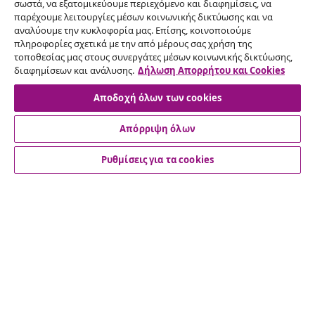
σωστά, να εξατομικεύουμε περιεχόμενο και διαφημίσεις, να
παρέχουμε λειτουργίες μέσων κοινωνικής δικτύωσης και να
Υπαναχώρηση από τη σύμβαση
αναλύουμε την κυκλοφορία μας. Επίσης, κοινοποιούμε
πληροφορίες σχετικά με την από μέρους σας χρήση της
Υποβάλετε αίτημα υπαναχώρησης για την
τοποθεσίας μας στους συνεργάτες μέσων κοινωνικής δικτύωσης,
παραγγελία σας.
διαφημίσεων και ανάλυσης.
Δήλωση Απορρήτου και Cookies
Αποδοχή όλων των cookies
Υπαναχώρηση από τη σύμβαση
Απόρριψη όλων
Ρυθμίσεις για τα cookies
Εξυπηρέτηση πελατών
Επιχείρηση
vidaXL
Ανακαλύψτε περισσότερα