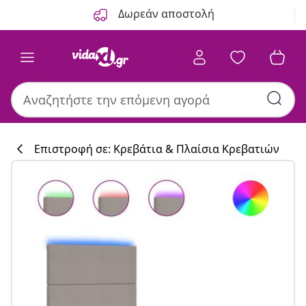
Προηγούμενο
Επόμενο
Δωρεάν αποστολή
Επιστροφή σε: Κρεβάτια & Πλαίσια Κρεβατιών
Συλλογή κουζί
#sharemevidaxl