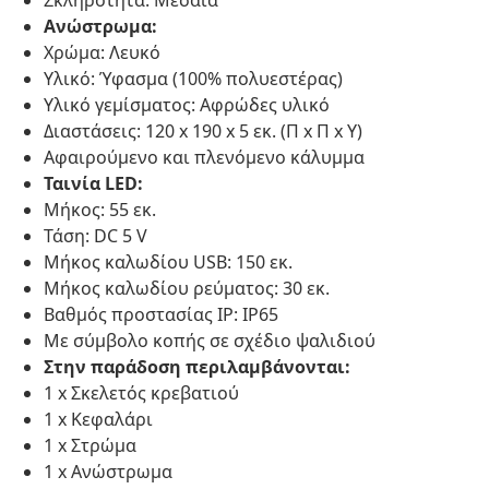
Σκληρότητα: Μεσαία
Ανώστρωμα:
Χρώμα: Λευκό
Υλικό: Ύφασμα (100% πολυεστέρας)
Υλικό γεμίσματος: Αφρώδες υλικό
Διαστάσεις: 120 x 190 x 5 εκ. (Π x Π x Υ)
Αφαιρούμενο και πλενόμενο κάλυμμα
Ταινία LED:
Μήκος: 55 εκ.
Τάση: DC 5 V
Μήκος καλωδίου USB: 150 εκ.
Μήκος καλωδίου ρεύματος: 30 εκ.
Βαθμός προστασίας IP: IP65
Με σύμβολο κοπής σε σχέδιο ψαλιδιού
Στην παράδοση περιλαμβάνονται:
1 x Σκελετός κρεβατιού
1 x Κεφαλάρι
1 x Στρώμα
1 x Ανώστρωμα