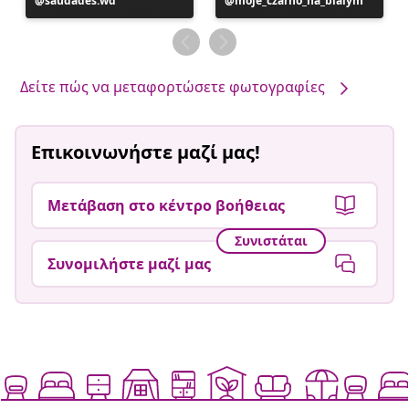
Η
saudades.wd
Η
moje_czarno_na_bialym
ανάρτηση
ανάρτηση
δημοσιεύθηκε
δημοσιεύθηκε
από
από
Δείτε πώς να μεταφορτώσετε φωτογραφίες
Επικοινωνήστε μαζί μας!
Μετάβαση στο κέντρο βοήθειας
Συνιστάται
Συνομιλήστε μαζί μας