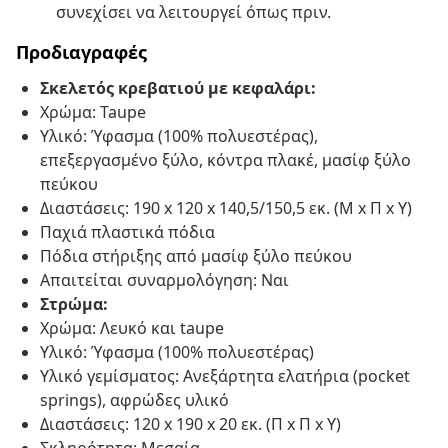
συνεχίσει να λειτουργεί όπως πριν.
Προδιαγραφές
Σκελετός κρεβατιού με κεφαλάρι:
Χρώμα: Taupe
Υλικό: Ύφασμα (100% πολυεστέρας),
επεξεργασμένο ξύλο, κόντρα πλακέ, μασίφ ξύλο
πεύκου
Διαστάσεις: 190 x 120 x 140,5/150,5 εκ. (Μ x Π x Υ)
Παχιά πλαστικά πόδια
Πόδια στήριξης από μασίφ ξύλο πεύκου
Απαιτείται συναρμολόγηση: Ναι
Στρώμα:
Χρώμα: Λευκό και taupe
Υλικό: Ύφασμα (100% πολυεστέρας)
Υλικό γεμίσματος: Ανεξάρτητα ελατήρια (pocket
springs), αφρώδες υλικό
Διαστάσεις: 120 x 190 x 20 εκ. (Π x Π x Υ)