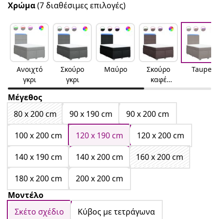
Χρώμα
(7 διαθέσιμες επιλογές)
Ανοιχτό
Σκούρο
Μαύρο
Σκούρο
Taupe
γκρι
γκρι
καφέ
Σκούρο
Μέγεθος
καφέ
80 x 200 cm
90 x 190 cm
90 x 200 cm
100 x 200 cm
120 x 190 cm
120 x 200 cm
140 x 190 cm
140 x 200 cm
160 x 200 cm
180 x 200 cm
200 x 200 cm
Μοντέλο
Σκέτο σχέδιο
Κύβος με τετράγωνα