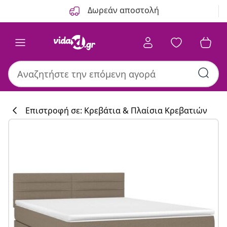
Προηγούμενο
Επόμενο
Δωρεάν αποστολή
Επιστροφή σε: Κρεβάτια & Πλαίσια Κρεβατιών
Συλλογή κουζί
#sharemevidaxl