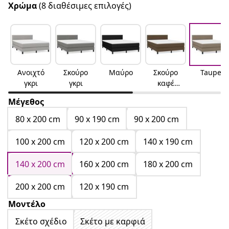
Χρώμα
(8 διαθέσιμες επιλογές)
Ανοιχτό
Σκούρο
Μαύρο
Σκούρο
Taupe
γκρι
γκρι
καφέ
Σκούρο
Μέγεθος
καφέ
80 x 200 cm
90 x 190 cm
90 x 200 cm
100 x 200 cm
120 x 200 cm
140 x 190 cm
140 x 200 cm
160 x 200 cm
180 x 200 cm
200 x 200 cm
120 x 190 cm
Μοντέλο
Σκέτο σχέδιο
Σκέτο με καρφιά