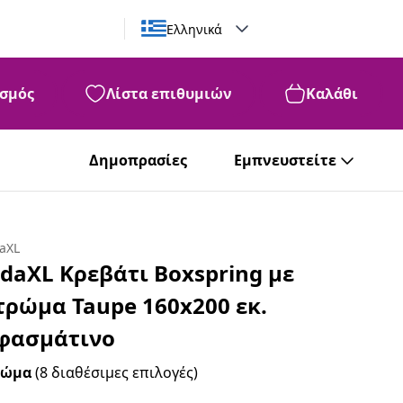
Ελληνικά
σμός
Λίστα επιθυμιών
Καλάθι
Δημοπρασίες
Εμπνευστείτε
daXL
idaXL Κρεβάτι Boxspring με
τρώμα Taupe 160x200 εκ.
φασμάτινο
ρώμα
(8 διαθέσιμες επιλογές)