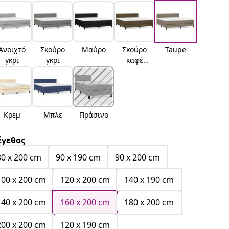
Ανοιχτό
Σκούρο
Μαύρο
Σκούρο
Taupe
γκρι
γκρι
καφέ
Σκούρο
καφέ
Κρεμ
Μπλε
Πράσινο
γεθος
80 x 200 cm
90 x 190 cm
90 x 200 cm
100 x 200 cm
120 x 200 cm
140 x 190 cm
140 x 200 cm
160 x 200 cm
180 x 200 cm
200 x 200 cm
120 x 190 cm