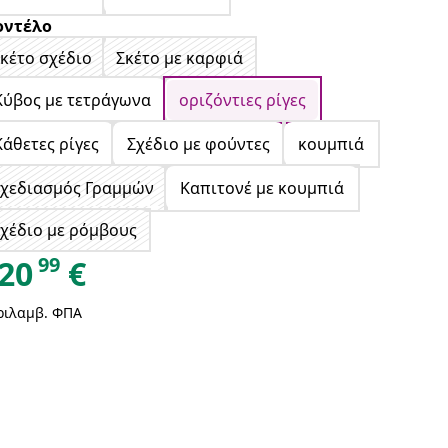
ντέλο
κέτο σχέδιο
Σκέτο με καρφιά
Κύβος με τετράγωνα
οριζόντιες ρίγες
Κάθετες ρίγες
Σχέδιο με φούντες
κουμπιά
Σχεδιασμός Γραμμών
Καπιτονέ με κουμπιά
χέδιο με ρόμβους
99
20
€
ριλαμβ. ΦΠΑ