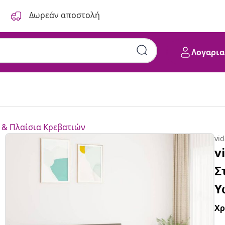
Δωρεάν αποστολή
Λογαρια
 & Πλαίσια Κρεβατιών
vi
v
Σ
Υ
Χ