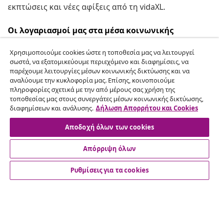
εκπτώσεις και νέες αφίξεις από τη vidaXL.
Οι λογαριασμοί μας στα μέσα κοινωνικής
δικτύωσης
Χρησιμοποιούμε cookies ώστε η τοποθεσία μας να λειτουργεί
σωστά, να εξατομικεύουμε περιεχόμενο και διαφημίσεις, να
παρέχουμε λειτουργίες μέσων κοινωνικής δικτύωσης και να
αναλύουμε την κυκλοφορία μας. Επίσης, κοινοποιούμε
Υπαναχώρηση από τη σύμβαση
πληροφορίες σχετικά με την από μέρους σας χρήση της
τοποθεσίας μας στους συνεργάτες μέσων κοινωνικής δικτύωσης,
Υποβάλετε αίτημα υπαναχώρησης για την
διαφημίσεων και ανάλυσης.
Δήλωση Απορρήτου και Cookies
παραγγελία σας.
Αποδοχή όλων των cookies
Υπαναχώρηση από τη σύμβαση
Απόρριψη όλων
Ρυθμίσεις για τα cookies
Εξυπηρέτηση πελατών
Επιχείρηση