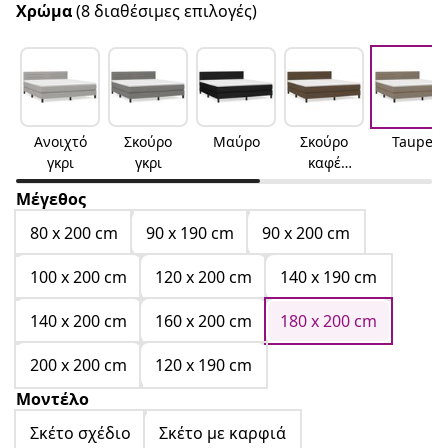
Χρώμα
(8 διαθέσιμες επιλογές)
Ανοιχτό
Σκούρο
Μαύρο
Σκούρο
Taupe
γκρι
γκρι
καφέ
Σκούρο
Μέγεθος
καφέ
80 x 200 cm
90 x 190 cm
90 x 200 cm
100 x 200 cm
120 x 200 cm
140 x 190 cm
140 x 200 cm
160 x 200 cm
180 x 200 cm
200 x 200 cm
120 x 190 cm
Μοντέλο
Σκέτο σχέδιο
Σκέτο με καρφιά