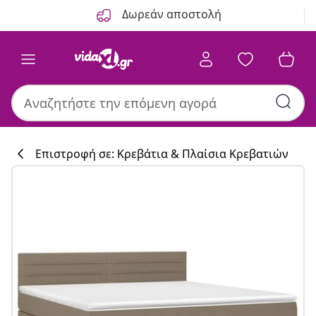
Προηγούμενο
Επόμενο
Δωρεάν αποστολή
Επιστροφή σε: Κρεβάτια & Πλαίσια Κρεβατιών
Συλλογή κουζί
#sharemevidaxl