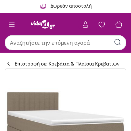
Προηγούμενο
Επόμενο
Δωρεάν αποστολή
Επιστροφή σε: Κρεβάτια & Πλαίσια Κρεβατιών
Συλλογή κουζί
#sharemevidaxl