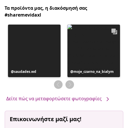
Τα προϊόντα μας, η διακόσμησή σας
#sharemevidaxl
Η
saudades.wd
Η
moje_czarno_na_bialym
ανάρτηση
ανάρτηση
δημοσιεύθηκε
δημοσιεύθηκε
από
από
Δείτε πώς να μεταφορτώσετε φωτογραφίες
Επικοινωνήστε μαζί μας!