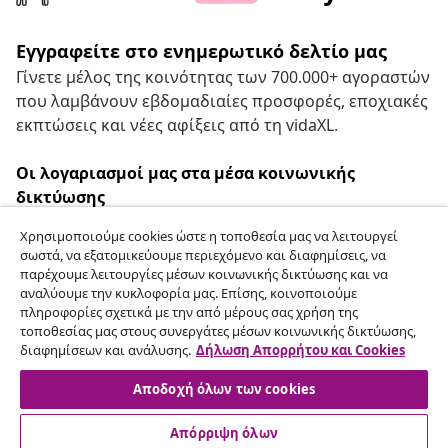
Εγγραφείτε στο ενημερωτικό δελτίο μας
Γίνετε μέλος της κοινότητας των 700.000+ αγοραστών
που λαμβάνουν εβδομαδιαίες προσφορές, εποχιακές
εκπτώσεις και νέες αφίξεις από τη vidaXL.
Οι λογαριασμοί μας στα μέσα κοινωνικής
δικτύωσης
Χρησιμοποιούμε cookies ώστε η τοποθεσία μας να λειτουργεί
σωστά, να εξατομικεύουμε περιεχόμενο και διαφημίσεις, να
παρέχουμε λειτουργίες μέσων κοινωνικής δικτύωσης και να
Υπαναχώρηση από τη σύμβαση
αναλύουμε την κυκλοφορία μας. Επίσης, κοινοποιούμε
πληροφορίες σχετικά με την από μέρους σας χρήση της
Υποβάλετε αίτημα υπαναχώρησης για την
τοποθεσίας μας στους συνεργάτες μέσων κοινωνικής δικτύωσης,
παραγγελία σας.
διαφημίσεων και ανάλυσης.
Δήλωση Απορρήτου και Cookies
Αποδοχή όλων των cookies
Υπαναχώρηση από τη σύμβαση
Απόρριψη όλων