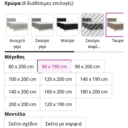
Χρώμα
(8 διαθέσιμες επιλογές)
Ανοιχτό
Σκούρο
Μαύρο
Σκούρο
Taupe
γκρι
γκρι
καφέ
Σκούρο
Μέγεθος
καφέ
80 x 200 cm
90 x 190 cm
90 x 200 cm
100 x 200 cm
120 x 200 cm
140 x 190 cm
140 x 200 cm
160 x 200 cm
180 x 200 cm
200 x 200 cm
120 x 190 cm
Μοντέλο
Σκέτο σχέδιο
Σκέτο με καρφιά