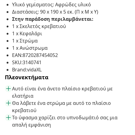
Υλικό γεμίσματος: Αφρώδες υλικό
Διαστάσεις: 90 x 190 x 5 εκ. (Π x Μ x Υ)
Στην παράδοση περιλαμβάνεται:
1 x Σκελετός κρεβατιού
1 x Κεφαλάρι
1 x Στρώμα
1 x Ανώστρωμα
EAN:8720287454052
SKU:3140741
Brand:vidaXL
Πλεονεκτήματα
Αυτό είναι ένα άνετο πλαίσιο κρεβατιού με
ελατήρια
Θα λάβετε ένα στρώμα με αυτό το πλαίσιο
κρεβατιού
Το ύφασμα χαρίζει στο υπνοδωμάτιό σας μια
απαλή εμφάνιση