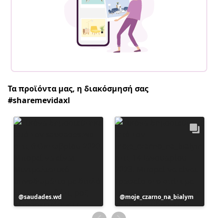
Τα προϊόντα μας, η διακόσμησή σας
#sharemevidaxl
Η
saudades.wd
Η
moje_czarno_na_bialym
ανάρτηση
ανάρτηση
δημοσιεύθηκε
δημοσιεύθηκε