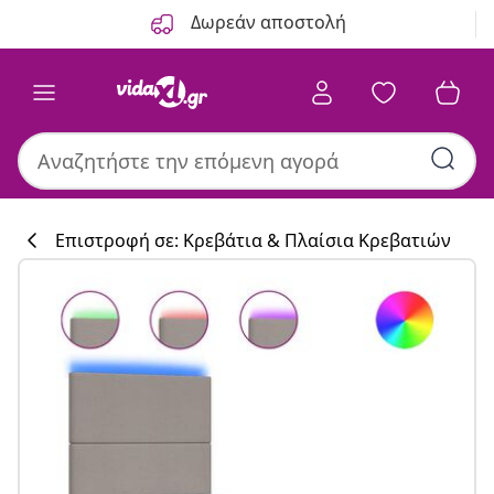
Προηγούμενο
Επόμενο
Δωρεάν αποστολή
Επιστροφή σε: Κρεβάτια & Πλαίσια Κρεβατιών
Συλλογή κουζί
#sharemevidaxl