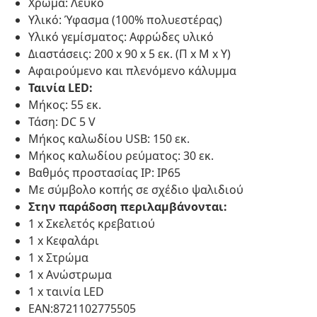
Χρώμα: Λευκό
Υλικό: Ύφασμα (100% πολυεστέρας)
Υλικό γεμίσματος: Αφρώδες υλικό
Διαστάσεις: 200 x 90 x 5 εκ. (Π x Μ x Υ)
Αφαιρούμενο και πλενόμενο κάλυμμα
Ταινία LED:
Μήκος: 55 εκ.
Τάση: DC 5 V
Μήκος καλωδίου USB: 150 εκ.
Μήκος καλωδίου ρεύματος: 30 εκ.
Βαθμός προστασίας IP: IP65
Με σύμβολο κοπής σε σχέδιο ψαλιδιού
Στην παράδοση περιλαμβάνονται:
1 x Σκελετός κρεβατιού
1 x Κεφαλάρι
1 x Στρώμα
1 x Ανώστρωμα
1 x ταινία LED
EAN:8721102775505