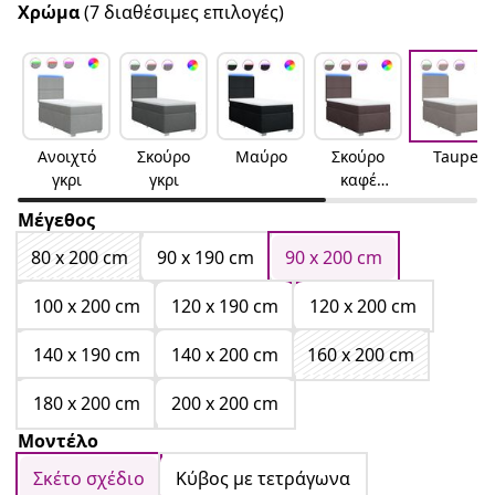
Χρώμα
(7 διαθέσιμες επιλογές)
Ανοιχτό
Σκούρο
Μαύρο
Σκούρο
Taupe
γκρι
γκρι
καφέ
Σκούρο
Μέγεθος
καφέ
80 x 200 cm
90 x 190 cm
90 x 200 cm
100 x 200 cm
120 x 190 cm
120 x 200 cm
140 x 190 cm
140 x 200 cm
160 x 200 cm
180 x 200 cm
200 x 200 cm
Μοντέλο
Σκέτο σχέδιο
Κύβος με τετράγωνα