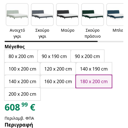
Ανοιχτό
Σκούρο
Μαύρο
Σκούρο
Μπλε
γκρι
γκρι
πράσινο
Μέγεθος
80 x 200 cm
90 x 190 cm
90 x 200 cm
100 x 200 cm
120 x 200 cm
140 x 190 cm
140 x 200 cm
160 x 200 cm
180 x 200 cm
200 x 200 cm
99
608
€
Περιλαμβ. ΦΠΑ
Περιγραφή