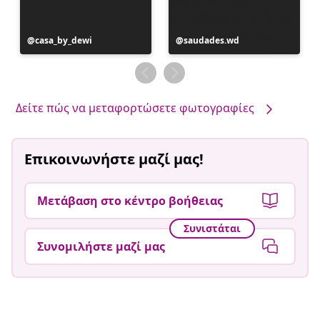
Η
casa_by_dewi
Η
saudades.wd
ανάρτηση
ανάρτηση
δημοσιεύθηκε
δημοσιεύθηκε
από
από
Δείτε πώς να μεταφορτώσετε φωτογραφίες
Επικοινωνήστε μαζί μας!
Μετάβαση στο κέντρο βοήθειας
Συνιστάται
Συνομιλήστε μαζί μας