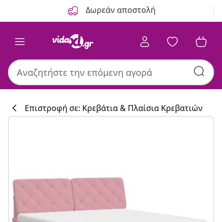
Προηγούμενο
Επόμενο
Δωρεάν αποστολή
Επιστροφή σε: Κρεβάτια & Πλαίσια Κρεβατιών
Συλλογή κουζί
#sharemevidaxl