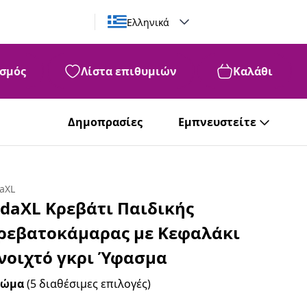
Ελληνικά
σμός
Λίστα επιθυμιών
Καλάθι
Δημοπρασίες
Εμπνευστείτε
daXL
idaXL Κρεβάτι Παιδικής
ρεβατοκάμαρας με Κεφαλάκι
νοιχτό γκρι Ύφασμα
ρώμα
(5 διαθέσιμες επιλογές)