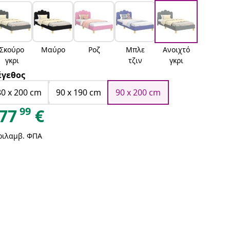
Σκούρο
Μαύρο
Ροζ
Μπλε
Ανοιχτό
γκρι
τζιν
γκρι
γεθος
80 x 200 cm
90 x 190 cm
90 x 200 cm
99
77
€
ριλαμβ. ΦΠΑ