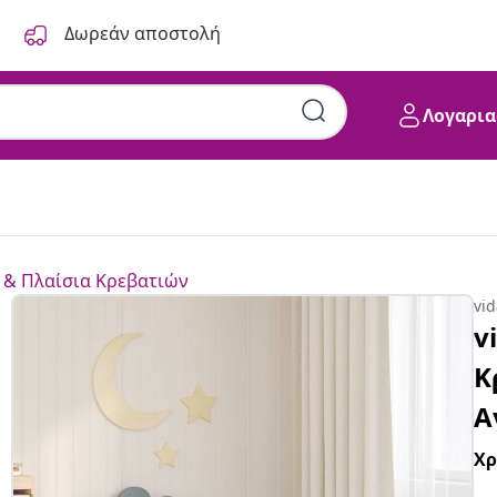
Δωρεάν αποστολή
Λογαρια
 & Πλαίσια Κρεβατιών
vi
v
Κ
Α
Χ