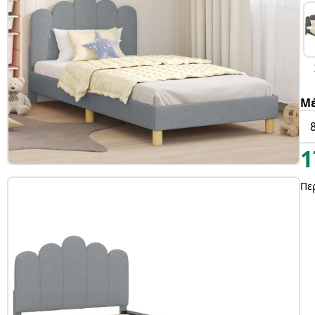
Μέ
1
Πε