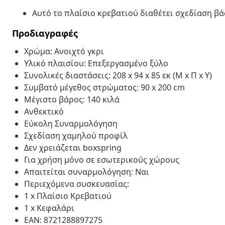
Αυτό το πλαίσιο κρεβατιού διαθέτει σχεδίαση βάσ
Προδιαγραφές
Χρώμα: Ανοιχτό γκρι
Υλικό πλαισίου: Επεξεργασμένο ξύλο
Συνολικές διαστάσεις: 208 x 94 x 85 εκ (Μ x Π x Υ)
Συμβατό μέγεθος στρώματος: 90 x 200 cm
Μέγιστο βάρος: 140 κιλά
Ανθεκτικό
Εύκολη Συναρμολόγηση
Σχεδίαση χαμηλού προφίλ
Δεν χρειάζεται boxspring
Για χρήση μόνο σε εσωτερικούς χώρους
Απαιτείται συναρμολόγηση: Ναι
Περιεχόμενα συσκευασίας:
1 x Πλαίσιο Κρεβατιού
1 x Κεφαλάρι
EAN: 8721288897275