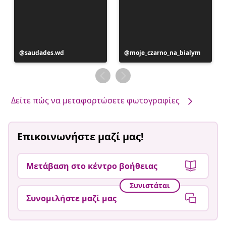
Η
saudades.wd
Η
moje_czarno_na_bialym
ανάρτηση
ανάρτηση
δημοσιεύθηκε
δημοσιεύθηκε
από
από
Δείτε πώς να μεταφορτώσετε φωτογραφίες
Επικοινωνήστε μαζί μας!
Μετάβαση στο κέντρο βοήθειας
Συνιστάται
Συνομιλήστε μαζί μας