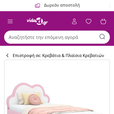
Προηγούμενο
Επόμενο
Δωρεάν αποστολή
Επιστροφή σε: Κρεβάτια & Πλαίσια Κρεβατιών
Συλλογή κουζί
#sharemevidaxl