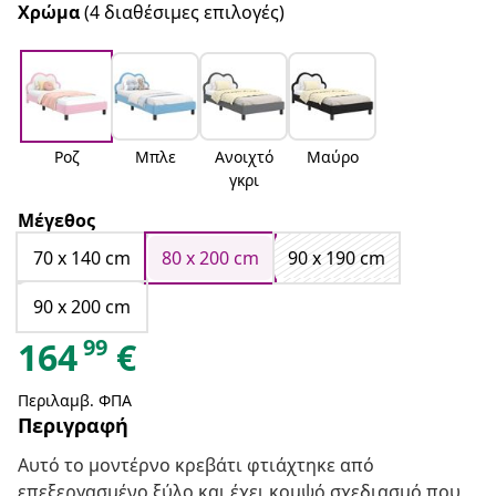
Χρώμα
(4 διαθέσιμες επιλογές)
Ροζ
Μπλε
Ανοιχτό
Μαύρο
γκρι
Μέγεθος
70 x 140 cm
80 x 200 cm
90 x 190 cm
90 x 200 cm
99
164
€
Περιλαμβ. ΦΠΑ
Περιγραφή
Αυτό το μοντέρνο κρεβάτι φτιάχτηκε από
επεξεργασμένο ξύλο και έχει κομψό σχεδιασμό που