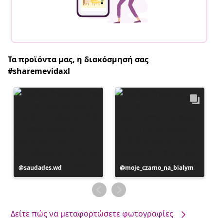
Τα προϊόντα μας, η διακόσμησή σας
#sharemevidaxl
Η
saudades.wd
Η
moje_czarno_na_bialym
ανάρτηση
ανάρτηση
δημοσιεύθηκε
δημοσιεύθηκε
από
από
Δείτε πώς να μεταφορτώσετε φωτογραφίες