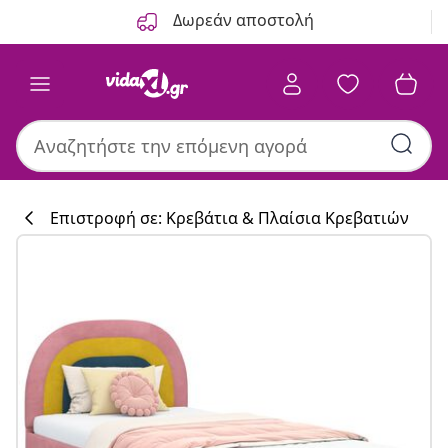
Προηγούμενο
Επόμενο
Δωρεάν αποστολή
Επιστροφή σε: Κρεβάτια & Πλαίσια Κρεβατιών
Συλλογή κουζί
#sharemevidaxl