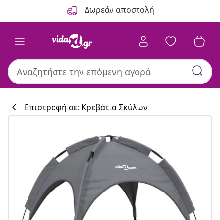
Προηγούμενο
Επόμενο
Δωρεάν αποστολή
Επιστροφή σε: Κρεβάτια Σκύλων
Συλλογή κουζί
#sharemevidaxl