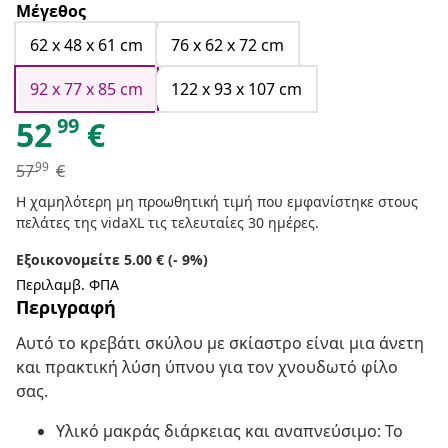
Μέγεθος
62 x 48 x 61 cm
76 x 62 x 72 cm
92 x 77 x 85 cm
122 x 93 x 107 cm
99
52
€
99
57
€
Η χαμηλότερη μη προωθητική τιμή που εμφανίστηκε στους
πελάτες της vidaXL τις τελευταίες 30 ημέρες.
Εξοικονομείτε 5.00 € (- 9%)
Περιλαμβ. ΦΠΑ
Περιγραφή
Αυτό το κρεβάτι σκύλου με σκίαστρο είναι μια άνετη
και πρακτική λύση ύπνου για τον χνουδωτό φίλο
σας.
Υλικό μακράς διάρκειας και αναπνεύσιμο: Το