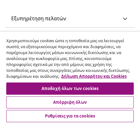
Εξυπηρέτηση πελατών
Επιχείρηση
Χρησιμοποιούμε cookies ώστε η τοποθεσία μας να λειτουργεί
σωστά, να εξατομικεύουμε περιεχόμενο και διαφημίσεις, να
παρέχουμε λειτουργίες μέσων κοινωνικής δικτύωσης και να
vidaXL
αναλύουμε την κυκλοφορία μας. Επίσης, κοινοποιούμε
πληροφορίες σχετικά με την από μέρους σας χρήση της
τοποθεσίας μας στους συνεργάτες μέσων κοινωνικής δικτύωσης,
Ανακαλύψτε περισσότερα
διαφημίσεων και ανάλυσης.
Δήλωση Απορρήτου και Cookies
Αποδοχή όλων των cookies
Απόρριψη όλων
Ρυθμίσεις για τα cookies
© 2008-2026 vidaXL Ο ιστότοπος www.vidaxl.gr αποτελεί
ιδιοκτησία της vidaXL Marketplace International B.V.