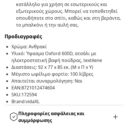
κατάλληλο για χρήση σε εσωτερικούς και
εξωτερικούς χώρους. Μπορεί να τοποθετηθεί
οπουδήποτε στο σπίτι, καθώς και στη βεράντα,
το μπαλκόνι ή την αυλή σας.
Προδιαγραφές
Χρώμα: Ανθρακί
Υλικό: Ύφασμα Oxford 600D, ατσάλι με
ηλεκτροστατική βαφή πούδρας, textilene
Διαστάσεις: 92 x 77 x 85 εκ. (Μ x Π x Υ)
Μέγιστο ωφέλιμο φορτίο: 100 λίβρες
Απαιτείται συναρμολόγηση: Ναι
EAN:8721012474604
SKU:172594
Brand:vidaXL
Πληροφορίες ασφάλειας και
συμμόρφωσης