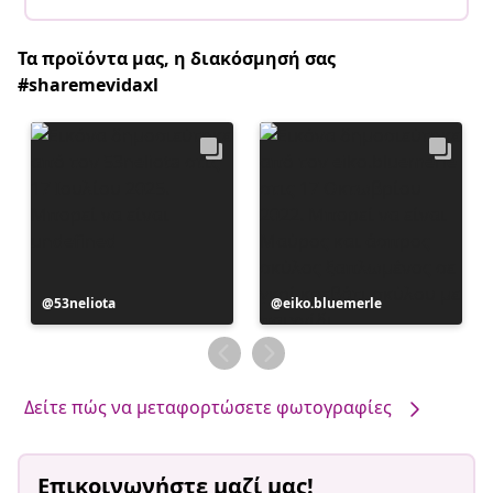
Τα προϊόντα μας, η διακόσμησή σας
#sharemevidaxl
Η
53neliota
Η
eiko.bluemerle
ανάρτηση
ανάρτηση
δημοσιεύθηκε
δημοσιεύθηκε
από
από
Δείτε πώς να μεταφορτώσετε φωτογραφίες
Επικοινωνήστε μαζί μας!